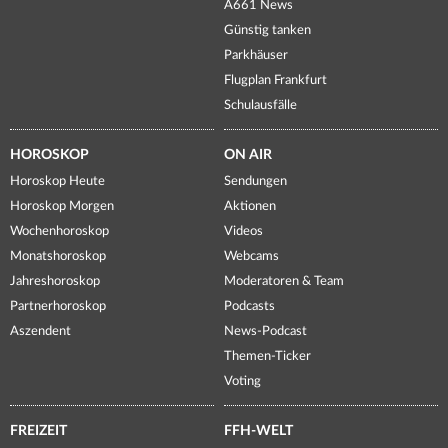
A661 News
Günstig tanken
Parkhäuser
Flugplan Frankfurt
Schulausfälle
HOROSKOP
ON AIR
Horoskop Heute
Sendungen
Horoskop Morgen
Aktionen
Wochenhoroskop
Videos
Monatshoroskop
Webcams
Jahreshoroskop
Moderatoren & Team
Partnerhoroskop
Podcasts
Aszendent
News-Podcast
Themen-Ticker
Voting
FREIZEIT
FFH-WELT