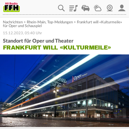
Playlist
Staupilot
Wetter
Webcam
Mein
Nachrichten
>
Rhein-Main
,
Top-Meldungen
>
Frankfurt will «Kulturmeile»
für Oper und Schauspiel
15.12.2023, 05:40 Uhr
Standort für Oper und Theater
FRANKFURT WILL «KULTURMEILE»