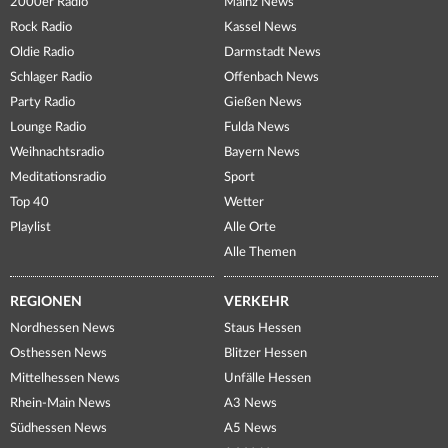
2000er Radio
Mainz News
Rock Radio
Kassel News
Oldie Radio
Darmstadt News
Schlager Radio
Offenbach News
Party Radio
Gießen News
Lounge Radio
Fulda News
Weihnachtsradio
Bayern News
Meditationsradio
Sport
Top 40
Wetter
Playlist
Alle Orte
Alle Themen
REGIONEN
VERKEHR
Nordhessen News
Staus Hessen
Osthessen News
Blitzer Hessen
Mittelhessen News
Unfälle Hessen
Rhein-Main News
A3 News
Südhessen News
A5 News