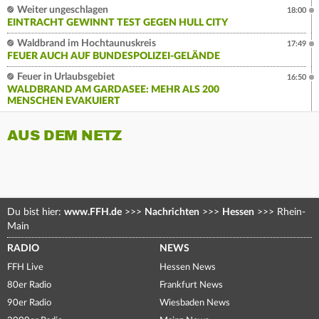
Weiter ungeschlagen
18:00
EINTRACHT GEWINNT TEST GEGEN HULL CITY
Waldbrand im Hochtaunuskreis
17:49
FEUER AUCH AUF BUNDESPOLIZEI-GELÄNDE
Feuer in Urlaubsgebiet
16:50
WALDBRAND AM GARDASEE: MEHR ALS 200
MENSCHEN EVAKUIERT
AUS DEM NETZ
Du bist hier:
www.FFH.de
>>>
Nachrichten
>>>
Hessen
>>>
Rhein-
Main
RADIO
NEWS
FFH Live
Hessen News
80er Radio
Frankfurt News
90er Radio
Wiesbaden News