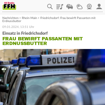
Playlist
Staupilot
Wetter
Webcam
Mein
Nachrichten
>
Rhein-Main
>
Friedrichsdorf: Frau bewirft Passanten mit
Erdnussbutter
09.01.2024, 13:51 Uhr
Einsatz in Friedrichsdorf
FRAU BEWIRFT PASSANTEN MIT
ERDNUSSBUTTER