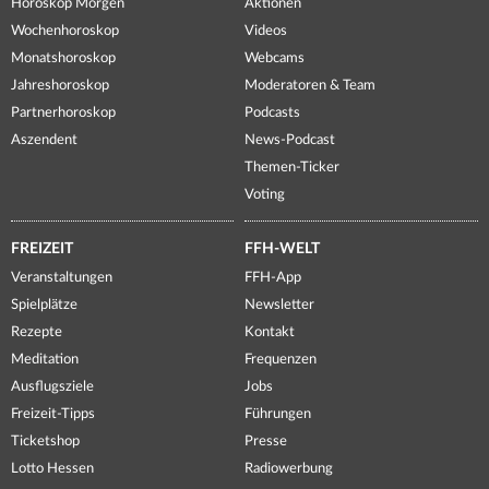
Horoskop Morgen
Aktionen
Wochenhoroskop
Videos
Monatshoroskop
Webcams
Jahreshoroskop
Moderatoren & Team
Partnerhoroskop
Podcasts
Aszendent
News-Podcast
Themen-Ticker
Voting
FREIZEIT
FFH-WELT
Veranstaltungen
FFH-App
Spielplätze
Newsletter
Rezepte
Kontakt
Meditation
Frequenzen
Ausflugsziele
Jobs
Freizeit-Tipps
Führungen
Ticketshop
Presse
Lotto Hessen
Radiowerbung