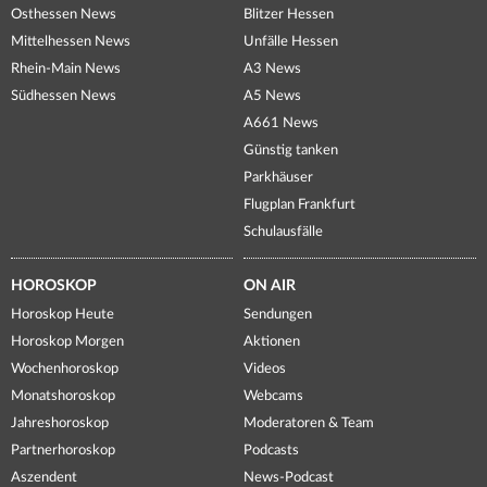
Osthessen News
Blitzer Hessen
Mittelhessen News
Unfälle Hessen
Rhein-Main News
A3 News
Südhessen News
A5 News
A661 News
Günstig tanken
Parkhäuser
Flugplan Frankfurt
Schulausfälle
HOROSKOP
ON AIR
Horoskop Heute
Sendungen
Horoskop Morgen
Aktionen
Wochenhoroskop
Videos
Monatshoroskop
Webcams
Jahreshoroskop
Moderatoren & Team
Partnerhoroskop
Podcasts
Aszendent
News-Podcast