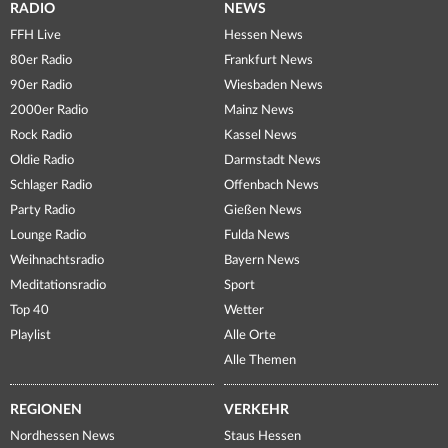
RADIO
NEWS
FFH Live
Hessen News
80er Radio
Frankfurt News
90er Radio
Wiesbaden News
2000er Radio
Mainz News
Rock Radio
Kassel News
Oldie Radio
Darmstadt News
Schlager Radio
Offenbach News
Party Radio
Gießen News
Lounge Radio
Fulda News
Weihnachtsradio
Bayern News
Meditationsradio
Sport
Top 40
Wetter
Playlist
Alle Orte
Alle Themen
REGIONEN
VERKEHR
Nordhessen News
Staus Hessen