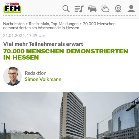
Playlist
Staupilot
Wetter
Webcam
Mein
Nachrichten
>
Rhein-Main
,
Top-Meldungen
>
70.000 Menschen
demonstrierten am Wochenende in Hessen
21.01.2024, 17:39 Uhr
Viel mehr Teilnehmer als erwart
70.000 MENSCHEN DEMONSTRIERTEN
IN HESSEN
Redaktion
Simon Volkmann