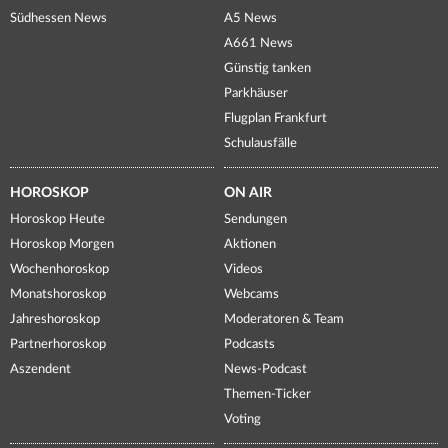
Südhessen News
A5 News
A661 News
Günstig tanken
Parkhäuser
Flugplan Frankfurt
Schulausfälle
HOROSKOP
ON AIR
Horoskop Heute
Sendungen
Horoskop Morgen
Aktionen
Wochenhoroskop
Videos
Monatshoroskop
Webcams
Jahreshoroskop
Moderatoren & Team
Partnerhoroskop
Podcasts
Aszendent
News-Podcast
Themen-Ticker
Voting