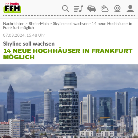
Playlist
Staupilot
Wetter
Webcam
Mein
Nachrichten
>
Rhein-Main
>
Skyline soll wachsen - 14 neue Hochhäuser in
Frankfurt möglich
07.03.2024, 15:48 Uhr
Skyline soll wachsen
14 NEUE HOCHHÄUSER IN FRANKFURT
MÖGLICH