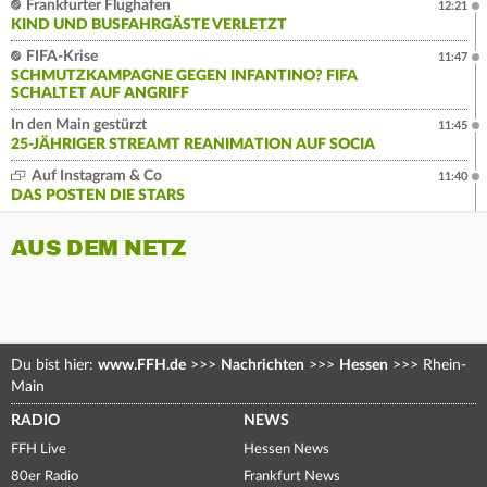
Frankfurter Flughafen
12:21
KIND UND BUSFAHRGÄSTE VERLETZT
FIFA-Krise
11:47
SCHMUTZKAMPAGNE GEGEN INFANTINO? FIFA
SCHALTET AUF ANGRIFF
In den Main gestürzt
11:45
25-JÄHRIGER STREAMT REANIMATION AUF SOCIA
Auf Instagram & Co
11:40
DAS POSTEN DIE STARS
AUS DEM NETZ
Du bist hier:
www.FFH.de
>>>
Nachrichten
>>>
Hessen
>>>
Rhein-
Main
RADIO
NEWS
FFH Live
Hessen News
80er Radio
Frankfurt News