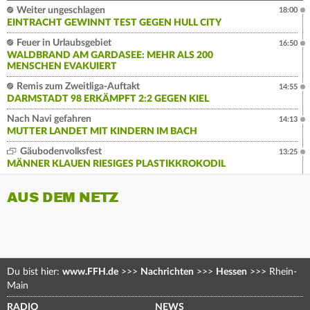
Weiter ungeschlagen
18:00
EINTRACHT GEWINNT TEST GEGEN HULL CITY
Feuer in Urlaubsgebiet
16:50
WALDBRAND AM GARDASEE: MEHR ALS 200
MENSCHEN EVAKUIERT
Remis zum Zweitliga-Auftakt
14:55
DARMSTADT 98 ERKÄMPFT 2:2 GEGEN KIEL
Nach Navi gefahren
14:13
MUTTER LANDET MIT KINDERN IM BACH
Gäubodenvolksfest
13:25
MÄNNER KLAUEN RIESIGES PLASTIKKROKODIL
AUS DEM NETZ
Du bist hier:
www.FFH.de
>>>
Nachrichten
>>>
Hessen
>>>
Rhein-
Main
RADIO
NEWS