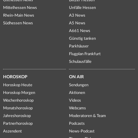
Osthessen News
Blitzer Hessen
Mittelhessen News
Unfälle Hessen
Rhein-Main News
A3 News
Südhessen News
A5 News
A661 News
Günstig tanken
Parkhäuser
Flugplan Frankfurt
Schulausfälle
HOROSKOP
ON AIR
Horoskop Heute
Sendungen
Horoskop Morgen
Aktionen
Wochenhoroskop
Videos
Monatshoroskop
Webcams
Jahreshoroskop
Moderatoren & Team
Partnerhoroskop
Podcasts
Aszendent
News-Podcast