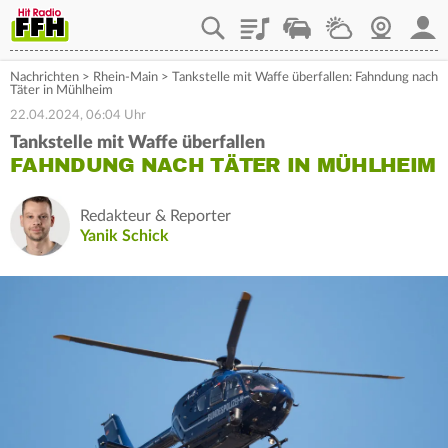
Playlist
Staupilot
Wetter
Webcam
Mein
Nachrichten
>
Rhein-Main
>
Tankstelle mit Waffe überfallen: Fahndung nach
Täter in Mühlheim
22.04.2024, 06:04 Uhr
Tankstelle mit Waffe überfallen
FAHNDUNG NACH TÄTER IN MÜHLHEIM
Redakteur & Reporter
Yanik Schick