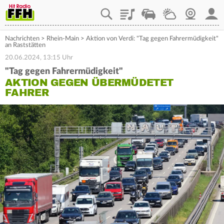
Playlist
Staupilot
Wetter
Webcam
Mein
Nachrichten
>
Rhein-Main
>
Aktion von Verdi: "Tag gegen Fahrermüdigkeit"
an Raststätten
20.06.2024, 13:15 Uhr
"Tag gegen Fahrermüdigkeit"
AKTION GEGEN ÜBERMÜDETET
FAHRER