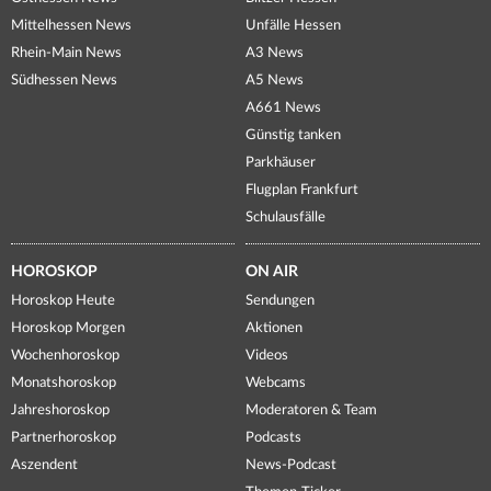
Mittelhessen News
Unfälle Hessen
Rhein-Main News
A3 News
Südhessen News
A5 News
A661 News
Günstig tanken
Parkhäuser
Flugplan Frankfurt
Schulausfälle
HOROSKOP
ON AIR
Horoskop Heute
Sendungen
Horoskop Morgen
Aktionen
Wochenhoroskop
Videos
Monatshoroskop
Webcams
Jahreshoroskop
Moderatoren & Team
Partnerhoroskop
Podcasts
Aszendent
News-Podcast