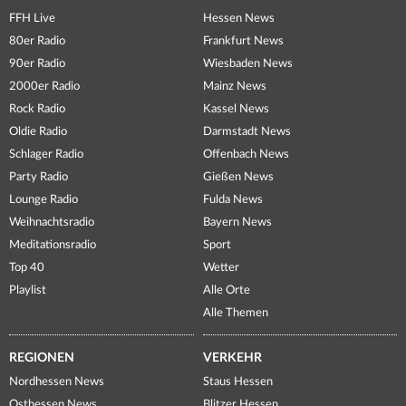
FFH Live
Hessen News
80er Radio
Frankfurt News
90er Radio
Wiesbaden News
2000er Radio
Mainz News
Rock Radio
Kassel News
Oldie Radio
Darmstadt News
Schlager Radio
Offenbach News
Party Radio
Gießen News
Lounge Radio
Fulda News
Weihnachtsradio
Bayern News
Meditationsradio
Sport
Top 40
Wetter
Playlist
Alle Orte
Alle Themen
REGIONEN
VERKEHR
Nordhessen News
Staus Hessen
Osthessen News
Blitzer Hessen