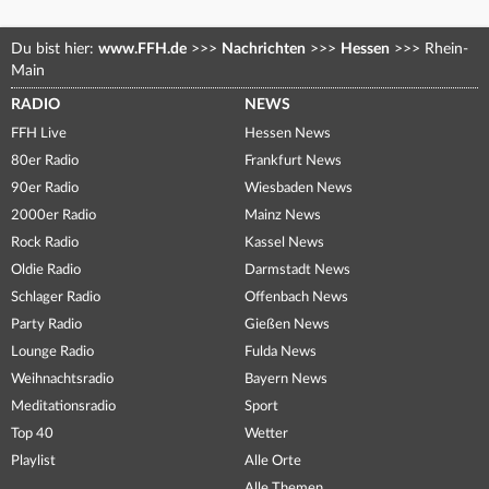
Du bist hier:
www.FFH.de
>>>
Nachrichten
>>>
Hessen
>>>
Rhein-
Main
RADIO
NEWS
FFH Live
Hessen News
80er Radio
Frankfurt News
90er Radio
Wiesbaden News
2000er Radio
Mainz News
Rock Radio
Kassel News
Oldie Radio
Darmstadt News
Schlager Radio
Offenbach News
Party Radio
Gießen News
Lounge Radio
Fulda News
Weihnachtsradio
Bayern News
Meditationsradio
Sport
Top 40
Wetter
Playlist
Alle Orte
Alle Themen