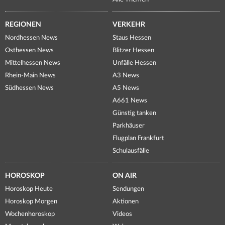
REGIONEN
VERKEHR
Nordhessen News
Staus Hessen
Osthessen News
Blitzer Hessen
Mittelhessen News
Unfälle Hessen
Rhein-Main News
A3 News
Südhessen News
A5 News
A661 News
Günstig tanken
Parkhäuser
Flugplan Frankfurt
Schulausfälle
HOROSKOP
ON AIR
Horoskop Heute
Sendungen
Horoskop Morgen
Aktionen
Wochenhoroskop
Videos