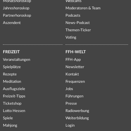
Monatshoroskop
Webcams
Jahreshoroskop
Moderatoren & Team
Partnerhoroskop
Podcasts
Aszendent
News-Podcast
Themen-Ticker
Voting
FREIZEIT
FFH-WELT
Veranstaltungen
FFH-App
Spielplätze
Newsletter
Rezepte
Kontakt
Meditation
Frequenzen
Ausflugsziele
Jobs
Freizeit-Tipps
Führungen
Ticketshop
Presse
Lotto Hessen
Radiowerbung
Spiele
Weiterbildung
Mahjong
Login