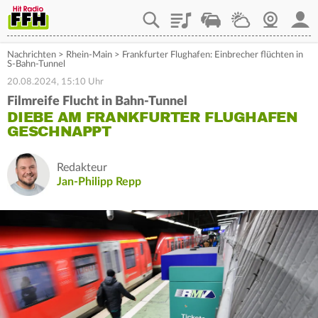
Playlist
Staupilot
Wetter
Webcam
Mein
Nachrichten
>
Rhein-Main
>
Frankfurter Flughafen: Einbrecher flüchten in
S-Bahn-Tunnel
20.08.2024, 15:10 Uhr
Filmreife Flucht in Bahn-Tunnel
DIEBE AM FRANKFURTER FLUGHAFEN
GESCHNAPPT
Redakteur
Jan-Philipp Repp