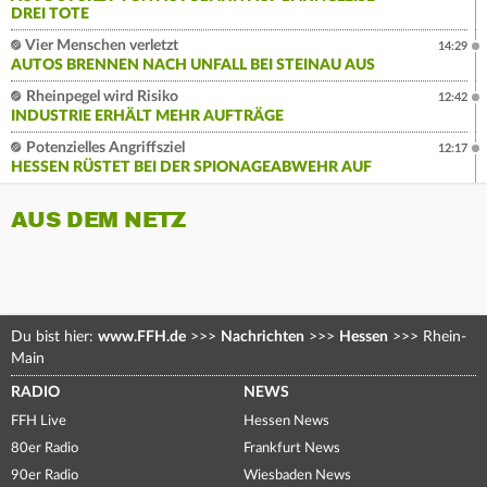
DREI TOTE
Vier Menschen verletzt
14:29
AUTOS BRENNEN NACH UNFALL BEI STEINAU AUS
Rheinpegel wird Risiko
12:42
INDUSTRIE ERHÄLT MEHR AUFTRÄGE
Potenzielles Angriffsziel
12:17
HESSEN RÜSTET BEI DER SPIONAGEABWEHR AUF
AUS DEM NETZ
Du bist hier:
www.FFH.de
>>>
Nachrichten
>>>
Hessen
>>>
Rhein-
Main
RADIO
NEWS
FFH Live
Hessen News
80er Radio
Frankfurt News
90er Radio
Wiesbaden News