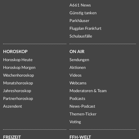
A661 News
Günstig tanken
Parkhäuser
Flugplan Frankfurt
Schulausfälle
HOROSKOP
ON AIR
Horoskop Heute
Sendungen
Horoskop Morgen
Aktionen
Wochenhoroskop
Videos
Monatshoroskop
Webcams
Jahreshoroskop
Moderatoren & Team
Partnerhoroskop
Podcasts
Aszendent
News-Podcast
Themen-Ticker
Voting
FREIZEIT
FFH-WELT