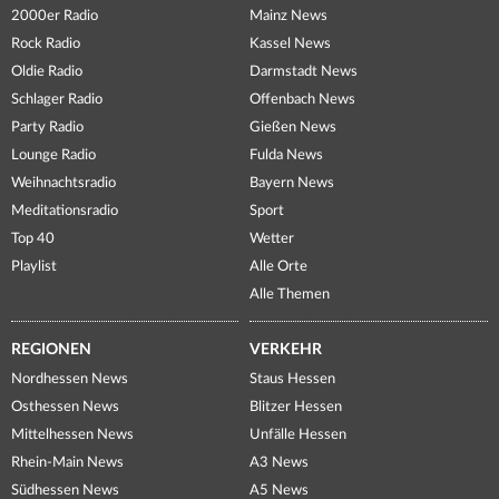
2000er Radio
Mainz News
Rock Radio
Kassel News
Oldie Radio
Darmstadt News
Schlager Radio
Offenbach News
Party Radio
Gießen News
Lounge Radio
Fulda News
Weihnachtsradio
Bayern News
Meditationsradio
Sport
Top 40
Wetter
Playlist
Alle Orte
Alle Themen
REGIONEN
VERKEHR
Nordhessen News
Staus Hessen
Osthessen News
Blitzer Hessen
Mittelhessen News
Unfälle Hessen
Rhein-Main News
A3 News
Südhessen News
A5 News