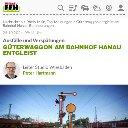
Playlist
Staupilot
Wetter
Webcam
Mein
Nachrichten
>
Rhein-Main
,
Top-Meldungen
>
Güterwaggon entgleist am
Bahnhof Hanau: Behinderungen
25.10.2024, 09:13 Uhr
Ausfälle und Verspätungen
GÜTERWAGGON AM BAHNHOF HANAU
ENTGLEIST
Leiter Studio Wiesbaden
Peter Hartmann