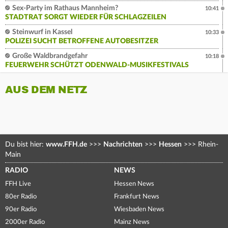
Sex-Party im Rathaus Mannheim?
10:41
STADTRAT SORGT WIEDER FÜR SCHLAGZEILEN
Steinwurf in Kassel
10:33
POLIZEI SUCHT BETROFFENE AUTOBESITZER
Große Waldbrandgefahr
10:18
FEUERWEHR SCHÜTZT ODENWALD-MUSIKFESTIVALS
AUS DEM NETZ
Du bist hier:
www.FFH.de
>>>
Nachrichten
>>>
Hessen
>>>
Rhein-
Main
RADIO
NEWS
FFH Live
Hessen News
80er Radio
Frankfurt News
90er Radio
Wiesbaden News
2000er Radio
Mainz News