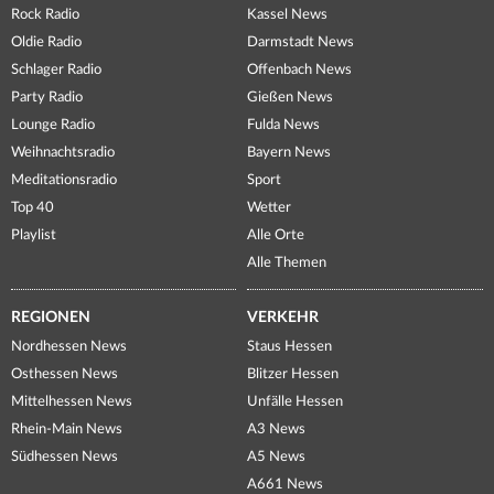
Rock Radio
Kassel News
Oldie Radio
Darmstadt News
Schlager Radio
Offenbach News
Party Radio
Gießen News
Lounge Radio
Fulda News
Weihnachtsradio
Bayern News
Meditationsradio
Sport
Top 40
Wetter
Playlist
Alle Orte
Alle Themen
REGIONEN
VERKEHR
Nordhessen News
Staus Hessen
Osthessen News
Blitzer Hessen
Mittelhessen News
Unfälle Hessen
Rhein-Main News
A3 News
Südhessen News
A5 News
A661 News