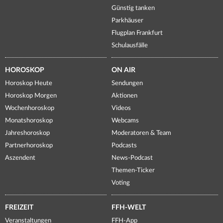
Günstig tanken
Parkhäuser
Flugplan Frankfurt
Schulausfälle
HOROSKOP
ON AIR
Horoskop Heute
Sendungen
Horoskop Morgen
Aktionen
Wochenhoroskop
Videos
Monatshoroskop
Webcams
Jahreshoroskop
Moderatoren & Team
Partnerhoroskop
Podcasts
Aszendent
News-Podcast
Themen-Ticker
Voting
FREIZEIT
FFH-WELT
Veranstaltungen
FFH-App