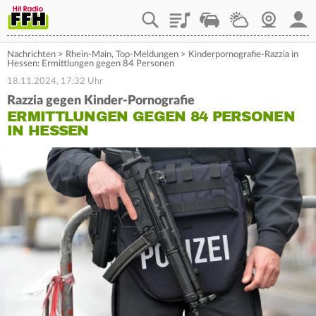
Playlist
Staupilot
Wetter
Webcam
Mein
Nachrichten
>
Rhein-Main
,
Top-Meldungen
>
Kinderpornografie-Razzia in
Hessen: Ermittlungen gegen 84 Personen
18.11.2024, 17:32 Uhr
Razzia gegen Kinder-Pornografie
ERMITTLUNGEN GEGEN 84 PERSONEN
IN HESSEN