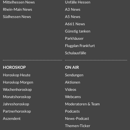
Mittelhessen News
Unfälle Hessen
Rhein-Main News
A3 News
Südhessen News
A5 News
A661 News
Günstig tanken
Parkhäuser
Flugplan Frankfurt
Schulausfälle
HOROSKOP
ON AIR
Horoskop Heute
Sendungen
Horoskop Morgen
Aktionen
Wochenhoroskop
Videos
Monatshoroskop
Webcams
Jahreshoroskop
Moderatoren & Team
Partnerhoroskop
Podcasts
Aszendent
News-Podcast
Themen-Ticker