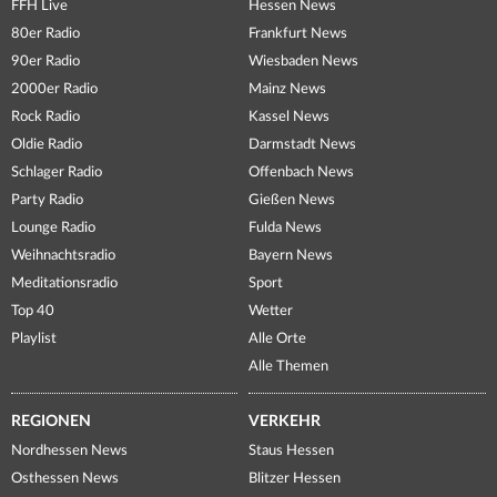
FFH Live
Hessen News
80er Radio
Frankfurt News
90er Radio
Wiesbaden News
2000er Radio
Mainz News
Rock Radio
Kassel News
Oldie Radio
Darmstadt News
Schlager Radio
Offenbach News
Party Radio
Gießen News
Lounge Radio
Fulda News
Weihnachtsradio
Bayern News
Meditationsradio
Sport
Top 40
Wetter
Playlist
Alle Orte
Alle Themen
REGIONEN
VERKEHR
Nordhessen News
Staus Hessen
Osthessen News
Blitzer Hessen