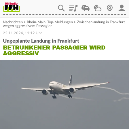
Playlist
Staupilot
Wetter
Webcam
Mein
Nachrichten
>
Rhein-Main
,
Top-Meldungen
>
Zwischenlandung in Frankfurt
wegen aggressivem Passagier
22.11.2024, 11:12 Uhr
Ungeplante Landung in Frankfurt
BETRUNKENER PASSAGIER WIRD
AGGRESSIV