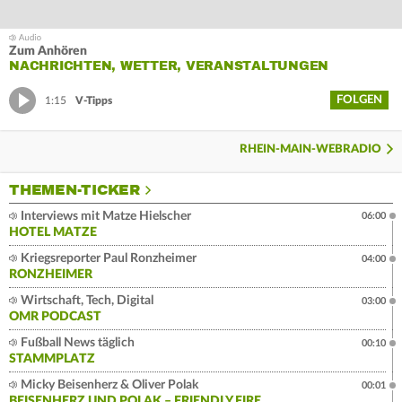
Zum Anhören
NACHRICHTEN, WETTER, VERANSTALTUNGEN
FOLGEN
1:15
V-Tipps
RHEIN-MAIN-WEBRADIO
THEMEN-TICKER
Interviews mit Matze Hielscher
06:00
HOTEL MATZE
Kriegsreporter Paul Ronzheimer
04:00
RONZHEIMER
Wirtschaft, Tech, Digital
03:00
OMR PODCAST
Fußball News täglich
00:10
STAMMPLATZ
Micky Beisenherz & Oliver Polak
00:01
BEISENHERZ UND POLAK – FRIENDLY FIRE