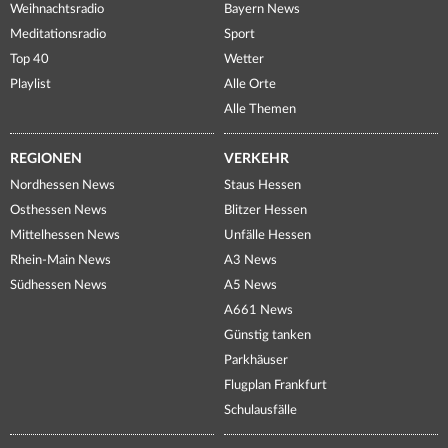
Weihnachtsradio
Bayern News
Meditationsradio
Sport
Top 40
Wetter
Playlist
Alle Orte
Alle Themen
REGIONEN
VERKEHR
Nordhessen News
Staus Hessen
Osthessen News
Blitzer Hessen
Mittelhessen News
Unfälle Hessen
Rhein-Main News
A3 News
Südhessen News
A5 News
A661 News
Günstig tanken
Parkhäuser
Flugplan Frankfurt
Schulausfälle