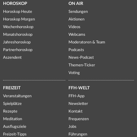
HOROSKOP
ON AIR
Horoskop Heute
Sendungen
Horoskop Morgen
Aktionen
Wochenhoroskop
Videos
Monatshoroskop
Webcams
Jahreshoroskop
Moderatoren & Team
Partnerhoroskop
Podcasts
Aszendent
News-Podcast
Themen-Ticker
Voting
FREIZEIT
FFH-WELT
Veranstaltungen
FFH-App
Spielplätze
Newsletter
Rezepte
Kontakt
Meditation
Frequenzen
Ausflugsziele
Jobs
Freizeit-Tipps
Führungen