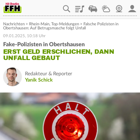
Playlist
Staupilot
Wetter
Webcam
Mein
Nachrichten
>
Rhein-Main
,
Top-Meldungen
>
Falsche Polizisten in
Obertshausen: Auf Betrugsmasche folgt Unfall
09.01.2025, 10:18 Uhr
Fake-Polizisten in Obertshausen
ERST GELD ERSCHLICHEN, DANN
UNFALL GEBAUT
Redakteur & Reporter
Yanik Schick