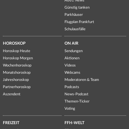
A661 News
Günstig tanken
Parkhäuser
Flugplan Frankfurt
Schulausfälle
HOROSKOP
ON AIR
Horoskop Heute
Sendungen
Horoskop Morgen
Aktionen
Wochenhoroskop
Videos
Monatshoroskop
Webcams
Jahreshoroskop
Moderatoren & Team
Partnerhoroskop
Podcasts
Aszendent
News-Podcast
Themen-Ticker
Voting
FREIZEIT
FFH-WELT