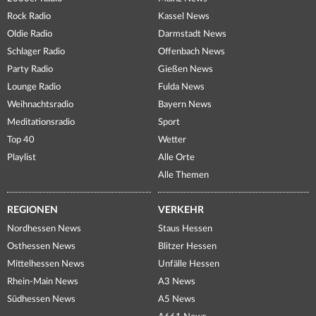
Rock Radio
Kassel News
Oldie Radio
Darmstadt News
Schlager Radio
Offenbach News
Party Radio
Gießen News
Lounge Radio
Fulda News
Weihnachtsradio
Bayern News
Meditationsradio
Sport
Top 40
Wetter
Playlist
Alle Orte
Alle Themen
REGIONEN
VERKEHR
Nordhessen News
Staus Hessen
Osthessen News
Blitzer Hessen
Mittelhessen News
Unfälle Hessen
Rhein-Main News
A3 News
Südhessen News
A5 News