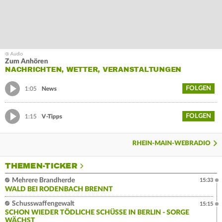
Zum Anhören
NACHRICHTEN, WETTER, VERANSTALTUNGEN
FOLGEN
1:05
News
FOLGEN
1:15
V-Tipps
RHEIN-MAIN-WEBRADIO
THEMEN-TICKER
Mehrere Brandherde
15:33
WALD BEI RODENBACH BRENNT
Schusswaffengewalt
15:15
SCHON WIEDER TÖDLICHE SCHÜSSE IN BERLIN - SORGE
WÄCHST