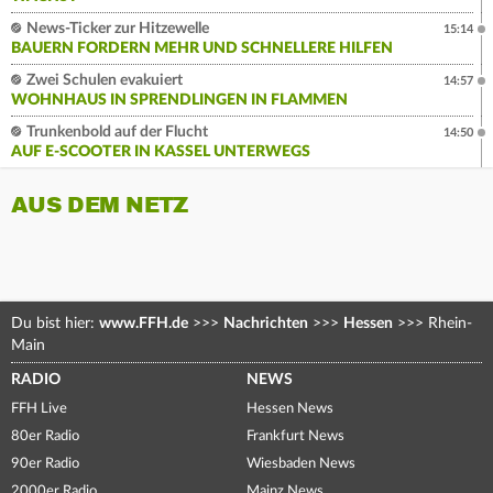
News-Ticker zur Hitzewelle
15:14
BAUERN FORDERN MEHR UND SCHNELLERE HILFEN
Zwei Schulen evakuiert
14:57
WOHNHAUS IN SPRENDLINGEN IN FLAMMEN
Trunkenbold auf der Flucht
14:50
AUF E-SCOOTER IN KASSEL UNTERWEGS
AUS DEM NETZ
Du bist hier:
www.FFH.de
>>>
Nachrichten
>>>
Hessen
>>>
Rhein-
Main
RADIO
NEWS
FFH Live
Hessen News
80er Radio
Frankfurt News
90er Radio
Wiesbaden News
2000er Radio
Mainz News