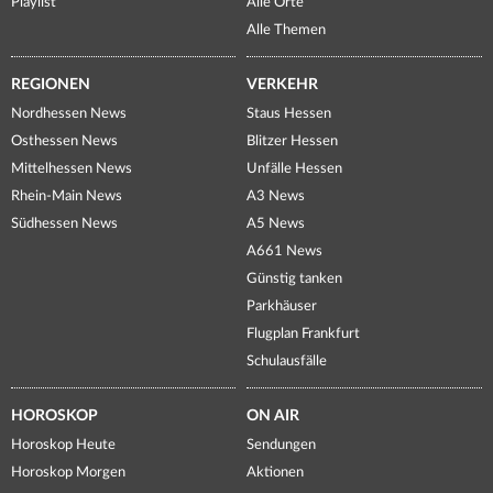
Playlist
Alle Orte
Alle Themen
REGIONEN
VERKEHR
Nordhessen News
Staus Hessen
Osthessen News
Blitzer Hessen
Mittelhessen News
Unfälle Hessen
Rhein-Main News
A3 News
Südhessen News
A5 News
A661 News
Günstig tanken
Parkhäuser
Flugplan Frankfurt
Schulausfälle
HOROSKOP
ON AIR
Horoskop Heute
Sendungen
Horoskop Morgen
Aktionen