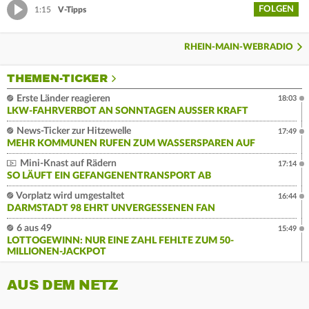
FOLGEN
1:15
V-Tipps
RHEIN-MAIN-WEBRADIO
THEMEN-TICKER
Erste Länder reagieren
18:03
LKW-FAHRVERBOT AN SONNTAGEN AUSSER KRAFT
News-Ticker zur Hitzewelle
17:49
MEHR KOMMUNEN RUFEN ZUM WASSERSPAREN AUF
Mini-Knast auf Rädern
17:14
SO LÄUFT EIN GEFANGENENTRANSPORT AB
Vorplatz wird umgestaltet
16:44
DARMSTADT 98 EHRT UNVERGESSENEN FAN
6 aus 49
15:49
LOTTOGEWINN: NUR EINE ZAHL FEHLTE ZUM 50-
MILLIONEN-JACKPOT
AUS DEM NETZ