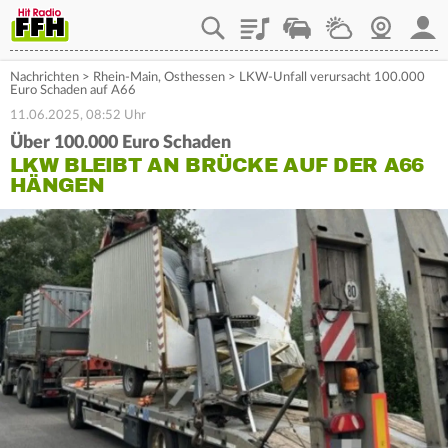
Playlist
Staupilot
Wetter
Webcam
Mein
Nachrichten
>
Rhein-Main
,
Osthessen
>
LKW-Unfall verursacht 100.000
Euro Schaden auf A66
11.06.2025, 08:52 Uhr
Über 100.000 Euro Schaden
LKW BLEIBT AN BRÜCKE AUF DER A66
HÄNGEN