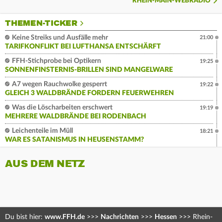
RHEIN-MAIN-WEBRADIO
THEMEN-TICKER
Keine Streiks und Ausfälle mehr
21:00
TARIFKONFLIKT BEI LUFTHANSA ENTSCHÄRFT
FFH-Stichprobe bei Optikern
19:25
SONNENFINSTERNIS-BRILLEN SIND MANGELWARE
A7 wegen Rauchwolke gesperrt
19:22
GLEICH 3 WALDBRÄNDE FORDERN FEUERWEHREN
Was die Löscharbeiten erschwert
19:19
MEHRERE WALDBRÄNDE BEI RODENBACH
Leichenteile im Müll
18:21
WAR ES SATANISMUS IN HEUSENSTAMM?
AUS DEM NETZ
Du bist hier:
www.FFH.de
>>>
Nachrichten
>>>
Hessen
>>>
Rhein-