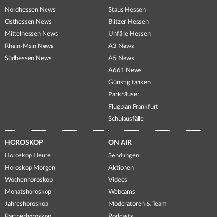
Nordhessen News
Staus Hessen
Osthessen News
Blitzer Hessen
Mittelhessen News
Unfälle Hessen
Rhein-Main News
A3 News
Südhessen News
A5 News
A661 News
Günstig tanken
Parkhäuser
Flugplan Frankfurt
Schulausfälle
HOROSKOP
ON AIR
Horoskop Heute
Sendungen
Horoskop Morgen
Aktionen
Wochenhoroskop
Videos
Monatshoroskop
Webcams
Jahreshoroskop
Moderatoren & Team
Partnerhoroskop
Podcasts