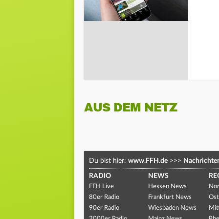
AUS DEM NETZ
Du bist hier:
www.FFH.de
>>>
Nachrichte
RADIO
NEWS
RE
FFH Live
Hessen News
Nor
80er Radio
Frankfurt News
Ost
90er Radio
Wiesbaden News
Mit
2000er Radio
Mainz News
Rhe