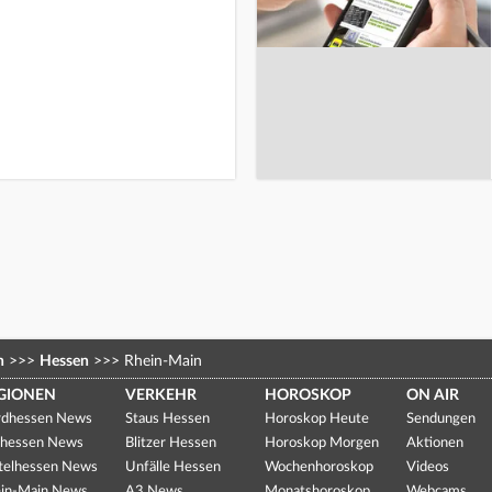
n
>>>
Hessen
>>>
Rhein-Main
GIONEN
VERKEHR
HOROSKOP
ON AIR
dhessen News
Staus Hessen
Horoskop Heute
Sendungen
hessen News
Blitzer Hessen
Horoskop Morgen
Aktionen
telhessen News
Unfälle Hessen
Wochenhoroskop
Videos
in-Main News
A3 News
Monatshoroskop
Webcams