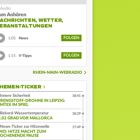
um Anhören
ACHRICHTEN, WETTER,
ERANSTALTUNGEN
FOLGEN
1:05
News
FOLGEN
1:15
V-Tipps
RHEIN-MAIN-WEBRADIO
HEMEN-TICKER
Innere Sicherheit
18:41
PRENGSTOFF-DROHNE IN LEIPZIG:
MTEX IM SPIEL
Rekord-Wassertemperatur
18:29
3,02 GRAD VOR MALLORCA
News-Ticker zur Hitzewelle
17:49
WD: HITZE MACHT ZUM
OCHENENDE PAUSE