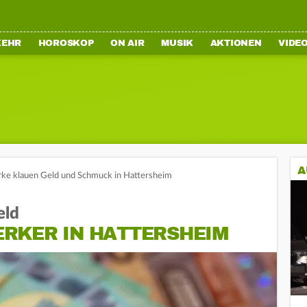
KEHR
HOROSKOP
ON AIR
MUSIK
AKTIONEN
VIDE
A
ke klauen Geld und Schmuck in Hattersheim
eld
RKER IN HATTERSHEIM