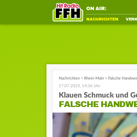
ON AIR:
NACHRICHTEN
VER
Nachrichten
>
Rhein-Main
>
Falsche Handwer
17.07.2025, 14:36 Uhr
Klauen Schmuck und G
FALSCHE HANDWE