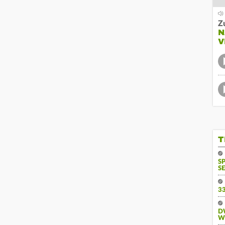
Z
N
V
T
S
SE
3
D
W