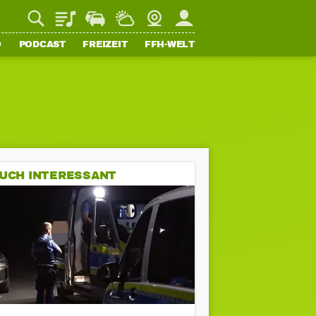
Playlist
Staupilot
Wetter
Webcam
Mein FFH
O
PODCAST
FREIZEIT
FFH-WELT
UCH INTERESSANT