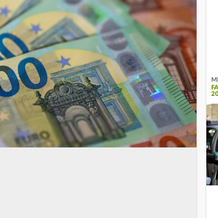
Mi
F
2