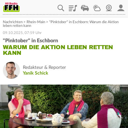
Playlist
Staupilot
Wetter
Webcam
Mein
Nachrichten
>
Rhein-Main
>
"Pinktober" in Eschborn: Warum die Aktion
leben retten kann
09.10.2025, 07:59 Uhr
"Pinktober" in Eschborn
WARUM DIE AKTION LEBEN RETTEN
KANN
Redakteur & Reporter
Yanik Schick