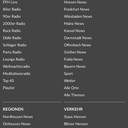
FFH Live
Hessen News
80er Radio
Frankfurt News
90er Radio
Wiesbaden News
2000er Radio
Mainz News
Rock Radio
Kassel News
Oldie Radio
Darmstadt News
Schlager Radio
Offenbach News
Party Radio
Gießen News
Lounge Radio
Fulda News
Weihnachtsradio
Bayern News
Meditationsradio
Sport
Top 40
Wetter
Playlist
Alle Orte
Alle Themen
REGIONEN
VERKEHR
Nordhessen News
Staus Hessen
Osthessen News
Blitzer Hessen