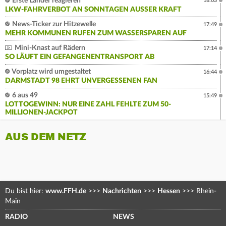
Erste Länder reagieren
18:03
LKW-FAHRVERBOT AN SONNTAGEN AUSSER KRAFT
News-Ticker zur Hitzewelle
17:49
MEHR KOMMUNEN RUFEN ZUM WASSERSPAREN AUF
Mini-Knast auf Rädern
17:14
SO LÄUFT EIN GEFANGENENTRANSPORT AB
Vorplatz wird umgestaltet
16:44
DARMSTADT 98 EHRT UNVERGESSENEN FAN
6 aus 49
15:49
LOTTOGEWINN: NUR EINE ZAHL FEHLTE ZUM 50-
MILLIONEN-JACKPOT
AUS DEM NETZ
Du bist hier:
www.FFH.de
>>>
Nachrichten
>>>
Hessen
>>>
Rhein-
Main
RADIO
NEWS