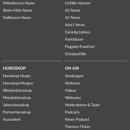
Mittelhessen News
Unfälle Hessen
Rhein-Main News
A3 News
Südhessen News
A5 News
A661 News
Günstig tanken
Parkhäuser
Flugplan Frankfurt
Schulausfälle
HOROSKOP
ON AIR
Horoskop Heute
Sendungen
Horoskop Morgen
Aktionen
Wochenhoroskop
Videos
Monatshoroskop
Webcams
Jahreshoroskop
Moderatoren & Team
Partnerhoroskop
Podcasts
Aszendent
News-Podcast
Themen-Ticker