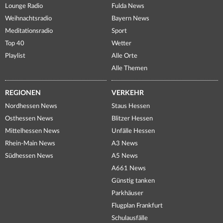
Lounge Radio
Fulda News
Weihnachtsradio
Bayern News
Meditationsradio
Sport
Top 40
Wetter
Playlist
Alle Orte
Alle Themen
REGIONEN
VERKEHR
Nordhessen News
Staus Hessen
Osthessen News
Blitzer Hessen
Mittelhessen News
Unfälle Hessen
Rhein-Main News
A3 News
Südhessen News
A5 News
A661 News
Günstig tanken
Parkhäuser
Flugplan Frankfurt
Schulausfälle