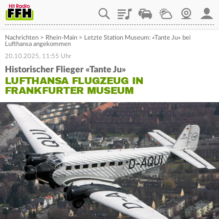
Playlist
Staupilot
Wetter
Webcam
Mein
Nachrichten
>
Rhein-Main
>
Letzte Station Museum: «Tante Ju» bei
Lufthansa angekommen
20.10.2025, 11:55 Uhr
Historischer Flieger «Tante Ju»
LUFTHANSA FLUGZEUG IN
FRANKFURTER MUSEUM