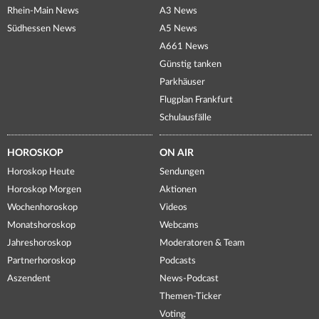
Rhein-Main News
A3 News
Südhessen News
A5 News
A661 News
Günstig tanken
Parkhäuser
Flugplan Frankfurt
Schulausfälle
HOROSKOP
ON AIR
Horoskop Heute
Sendungen
Horoskop Morgen
Aktionen
Wochenhoroskop
Videos
Monatshoroskop
Webcams
Jahreshoroskop
Moderatoren & Team
Partnerhoroskop
Podcasts
Aszendent
News-Podcast
Themen-Ticker
Voting