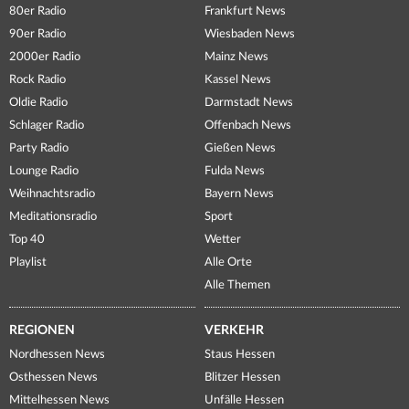
80er Radio
Frankfurt News
90er Radio
Wiesbaden News
2000er Radio
Mainz News
Rock Radio
Kassel News
Oldie Radio
Darmstadt News
Schlager Radio
Offenbach News
Party Radio
Gießen News
Lounge Radio
Fulda News
Weihnachtsradio
Bayern News
Meditationsradio
Sport
Top 40
Wetter
Playlist
Alle Orte
Alle Themen
REGIONEN
VERKEHR
Nordhessen News
Staus Hessen
Osthessen News
Blitzer Hessen
Mittelhessen News
Unfälle Hessen