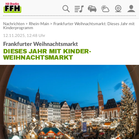
Playlist
Staupilot
Wetter
Webcam
Mein
Nachrichten
>
Rhein-Main
>
Frankfurter Weihnachtsmarkt: Dieses Jahr mit
Kinderprogramm
12.11.2025, 12:48 Uhr
Frankfurter Weihnachtsmarkt
DIESES JAHR MIT KINDER-
WEIHNACHTSMARKT