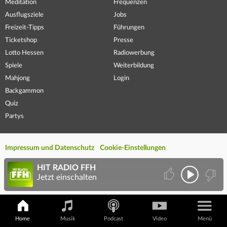
Meditation
Frequenzen
Ausflugsziele
Jobs
Freizeit-Tipps
Führungen
Ticketshop
Presse
Lotto Hessen
Radiowerbung
Spiele
Weiterbildung
Mahjong
Login
Backgammon
Quiz
Partys
Impressum und Datenschutz
Cookie-Einstellungen
HIT RADIO FFH
Jetzt einschalten
Home
Musik
Podcast
Video
Menü