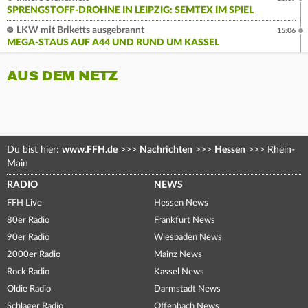
SPRENGSTOFF-DROHNE IN LEIPZIG: SEMTEX IM SPIEL
LKW mit Briketts ausgebrannt
15:06
MEGA-STAUS AUF A44 UND RUND UM KASSEL
AUS DEM NETZ
Du bist hier:
www.FFH.de
>>>
Nachrichten
>>>
Hessen
>>>
Rhein-
Main
RADIO
NEWS
FFH Live
Hessen News
80er Radio
Frankfurt News
90er Radio
Wiesbaden News
2000er Radio
Mainz News
Rock Radio
Kassel News
Oldie Radio
Darmstadt News
Schlager Radio
Offenbach News