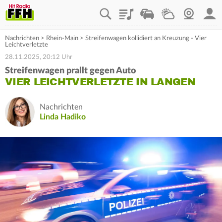
Playlist
Staupilot
Wetter
Webcam
Mein
Nachrichten
>
Rhein-Main
>
Streifenwagen kollidiert an Kreuzung - Vier
Leichtverletzte
28.11.2025, 20:12 Uhr
Streifenwagen prallt gegen Auto
VIER LEICHTVERLETZTE IN LANGEN
Nachrichten
Linda Hadiko