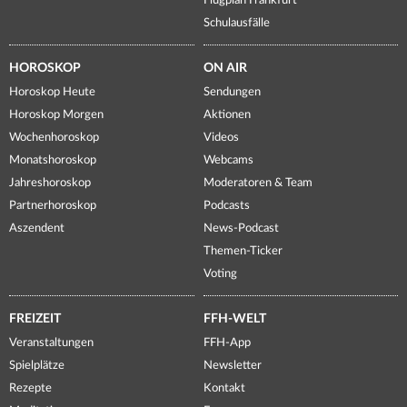
Flugplan Frankfurt
Schulausfälle
HOROSKOP
ON AIR
Horoskop Heute
Sendungen
Horoskop Morgen
Aktionen
Wochenhoroskop
Videos
Monatshoroskop
Webcams
Jahreshoroskop
Moderatoren & Team
Partnerhoroskop
Podcasts
Aszendent
News-Podcast
Themen-Ticker
Voting
FREIZEIT
FFH-WELT
Veranstaltungen
FFH-App
Spielplätze
Newsletter
Rezepte
Kontakt