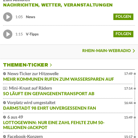
Zum Anhören
NACHRICHTEN, WETTER, VERANSTALTUNGEN
FOLGEN
1:05
News
FOLGEN
1:15
V-Tipps
RHEIN-MAIN-WEBRADIO
THEMEN-TICKER
News-Ticker zur Hitzewelle
17:49
MEHR KOMMUNEN RUFEN ZUM WASSERSPAREN AUF
Mini-Knast auf Rädern
17:14
SO LÄUFT EIN GEFANGENENTRANSPORT AB
Vorplatz wird umgestaltet
16:44
DARMSTADT 98 EHRT UNVERGESSENEN FAN
6 aus 49
15:49
LOTTOGEWINN: NUR EINE ZAHL FEHLTE ZUM 50-
MILLIONEN-JACKPOT
Facebook-Konzern
15:17