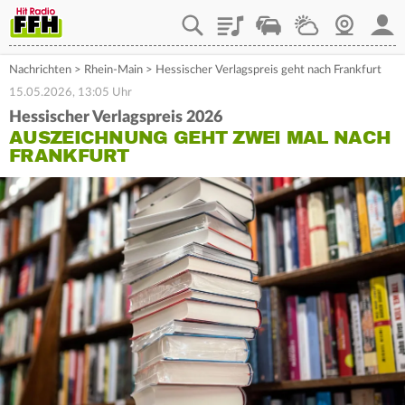
Playlist
Staupilot
Wetter
Webcam
Mein
Nachrichten
>
Rhein-Main
>
Hessischer Verlagspreis geht nach Frankfurt
15.05.2026, 13:05 Uhr
Hessischer Verlagspreis 2026
AUSZEICHNUNG GEHT ZWEI MAL NACH
FRANKFURT