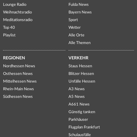
Lounge Radio
Fulda News
Weihnachtsradio
Bayern News
Meditationsradio
Sport
Top 40
Wetter
Playlist
Alle Orte
Alle Themen
REGIONEN
VERKEHR
Nordhessen News
Staus Hessen
Osthessen News
Blitzer Hessen
Mittelhessen News
Unfälle Hessen
Rhein-Main News
A3 News
Südhessen News
A5 News
A661 News
Günstig tanken
Parkhäuser
Flugplan Frankfurt
Schulausfälle