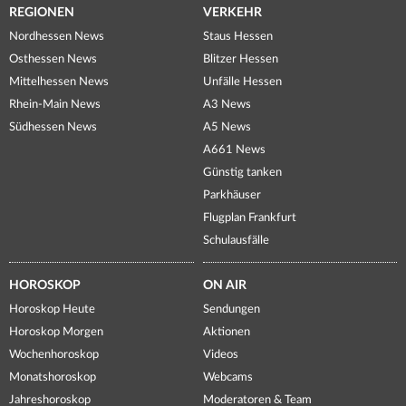
REGIONEN
VERKEHR
Nordhessen News
Staus Hessen
Osthessen News
Blitzer Hessen
Mittelhessen News
Unfälle Hessen
Rhein-Main News
A3 News
Südhessen News
A5 News
A661 News
Günstig tanken
Parkhäuser
Flugplan Frankfurt
Schulausfälle
HOROSKOP
ON AIR
Horoskop Heute
Sendungen
Horoskop Morgen
Aktionen
Wochenhoroskop
Videos
Monatshoroskop
Webcams
Jahreshoroskop
Moderatoren & Team