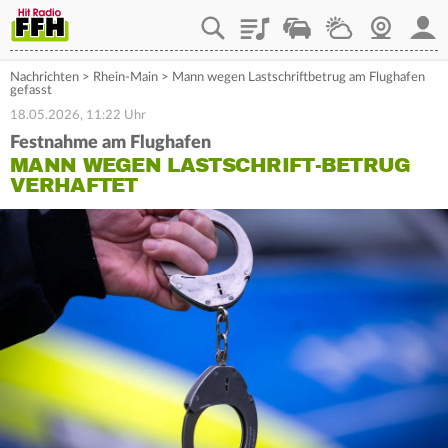
Playlist
Staupilot
Wetter
Webcam
Mein
Nachrichten
>
Rhein-Main
>
Mann wegen Lastschriftbetrug am Flughafen
gefasst
18.05.2026, 11:22 Uhr
Festnahme am Flughafen
MANN WEGEN LASTSCHRIFT-BETRUG
VERHAFTET