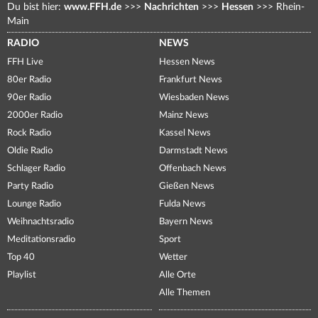
Du bist hier:
www.FFH.de
>>>
Nachrichten
>>>
Hessen
>>>
Rhein-
Main
RADIO
NEWS
FFH Live
Hessen News
80er Radio
Frankfurt News
90er Radio
Wiesbaden News
2000er Radio
Mainz News
Rock Radio
Kassel News
Oldie Radio
Darmstadt News
Schlager Radio
Offenbach News
Party Radio
Gießen News
Lounge Radio
Fulda News
Weihnachtsradio
Bayern News
Meditationsradio
Sport
Top 40
Wetter
Playlist
Alle Orte
Alle Themen