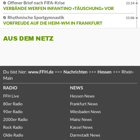
Offener Brief nach FIFA-Krise
11:14
VERBÄNDE WERFEN INFANTINO «TÄUSCHUNG» VOR
Rhythmische Sportgymnastik
11:06
VORFREUDE AUF DIE HEIM-WM IN FRANKFURT
AUS DEM NETZ
Du bist hier:
www.FFH.de
>>>
Nachrichten
>>>
Hessen
>>>
Rhein-
Main
RADIO
NEWS
FFH Live
Hessen News
80er Radio
Frankfurt News
90er Radio
Wiesbaden News
2000er Radio
Mainz News
Rock Radio
Kassel News
Oldie Radio
Darmstadt News