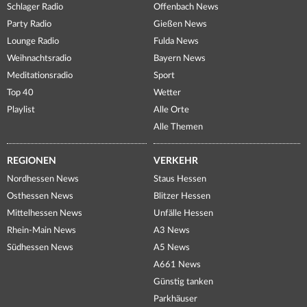
Schlager Radio
Offenbach News
Party Radio
Gießen News
Lounge Radio
Fulda News
Weihnachtsradio
Bayern News
Meditationsradio
Sport
Top 40
Wetter
Playlist
Alle Orte
Alle Themen
REGIONEN
VERKEHR
Nordhessen News
Staus Hessen
Osthessen News
Blitzer Hessen
Mittelhessen News
Unfälle Hessen
Rhein-Main News
A3 News
Südhessen News
A5 News
A661 News
Günstig tanken
Parkhäuser