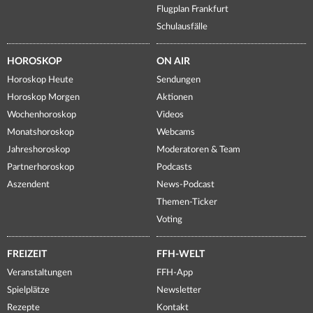
Flugplan Frankfurt
Schulausfälle
HOROSKOP
ON AIR
Horoskop Heute
Sendungen
Horoskop Morgen
Aktionen
Wochenhoroskop
Videos
Monatshoroskop
Webcams
Jahreshoroskop
Moderatoren & Team
Partnerhoroskop
Podcasts
Aszendent
News-Podcast
Themen-Ticker
Voting
FREIZEIT
FFH-WELT
Veranstaltungen
FFH-App
Spielplätze
Newsletter
Rezepte
Kontakt