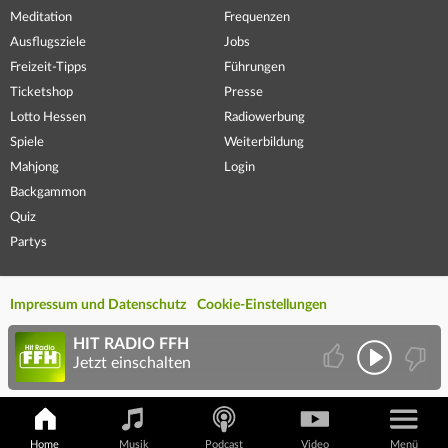
Meditation
Frequenzen
Ausflugsziele
Jobs
Freizeit-Tipps
Führungen
Ticketshop
Presse
Lotto Hessen
Radiowerbung
Spiele
Weiterbildung
Mahjong
Login
Backgammon
Quiz
Partys
Impressum und Datenschutz
Cookie-Einstellungen
HIT RADIO FFH
Jetzt einschalten
Home
Musik
Podcast
Video
Menü