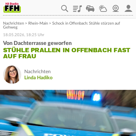
Playlist
Staupilot
Wetter
Webcam
Mein
Nachrichten
>
Rhein-Main
>
Schock in Offenbach: Stühle stürzen auf
Gehweg
18.05.2026, 18:25 Uhr
Von Dachterrasse geworfen
STÜHLE PRALLEN IN OFFENBACH FAST
AUF FRAU
Nachrichten
Linda Hadiko