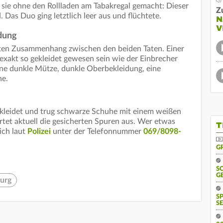
 sie ohne den Rollladen am Tabakregal gemacht: Dieser
Z
 Das Duo ging letztlich leer aus und flüchtete.
N
V
dung
ekten Zusammenhang zwischen den beiden Taten. Einer
 exakt so gekleidet gewesen sein wie der Einbrecher
ine dunkle Mütze, dunkle Oberbekleidung, eine
he.
ekleidet und trug schwarze Schuhe mit einem weißen
rtet aktuell die gesicherten Spuren aus. Wer etwas
T
ich laut
Polizei
unter der Telefonnummer
069/8098-
G
S
G
urg
S
SE