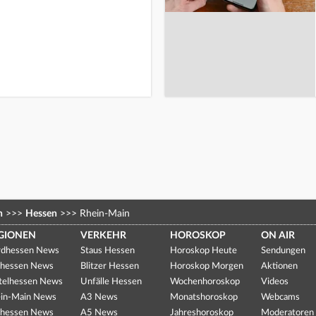
n
>>>
Hessen
>>>
Rhein-Main
GIONEN
VERKEHR
HOROSKOP
ON AIR
dhessen News
Staus Hessen
Horoskop Heute
Sendungen
hessen News
Blitzer Hessen
Horoskop Morgen
Aktionen
telhessen News
Unfälle Hessen
Wochenhoroskop
Videos
in-Main News
A3 News
Monatshoroskop
Webcams
hessen News
A5 News
Jahreshoroskop
Moderatoren