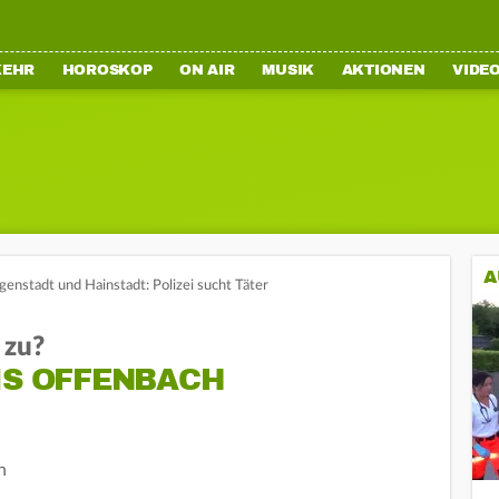
KEHR
HOROSKOP
ON AIR
MUSIK
AKTIONEN
VIDE
A
igenstadt und Hainstadt: Polizei sucht Täter
 zu?
IS OFFENBACH
n