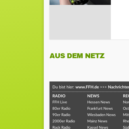
AUS DEM NETZ
Du bist hier:
www.FFH.de
>>>
Nachrichte
RADIO
NEWS
RE
FFH Live
Hessen News
Nor
80er Radio
Frankfurt News
Ost
90er Radio
Wiesbaden News
Mit
2000er Radio
Mainz News
Rhe
Rock Radio
Kassel News
Süd