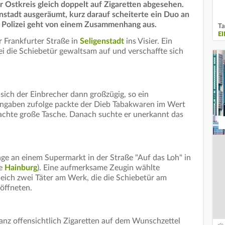
 Ostkreis gleich doppelt auf Zigaretten abgesehen.
enstadt ausgeräumt, kurz darauf scheiterte ein Duo an
e Polizei geht von einem Zusammenhang aus.
Ta
E
r Frankfurter Straße in
Seligenstadt
ins Visier. Ein
ei die Schiebetür gewaltsam auf und verschaffte sich
sich der Einbrecher dann großzügig, so ein
Angaben zufolge packte der Dieb Tabakwaren im Wert
achte große Tasche. Danach suchte er unerkannt das
age an einem Supermarkt in der Straße "Auf das Loh" in
de
Hainburg
). Eine aufmerksame Zeugin wählte
eich zwei Täter am Werk, die die Schiebetür am
öffneten.
anz offensichtlich Zigaretten auf dem Wunschzettel