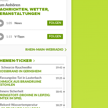
um Anhören
ACHRICHTEN, WETTER,
ERANSTALTUNGEN
FOLGEN
1:05
News
FOLGEN
1:15
V-Tipps
RHEIN-MAIN-WEBRADIO
HEMEN-TICKER
Schwarze Rauchwolke
19:43
ROSSBRAND IN GERNSHEIM
Fassungslos-Tat in Lauterbach
19:25
CHMUCK AUS BRANDRUINE
ESTOHLEN
Innere Sicherheit
18:41
PRENGSTOFF-DROHNE IN LEIPZIG:
MTEX IM SPIEL
Rekord-Wassertemperatur
18:29