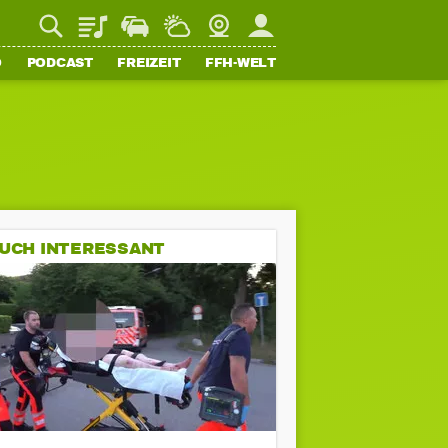
Playlist
Staupilot
Wetter
Webcam
Mein FFH
O
PODCAST
FREIZEIT
FFH-WELT
UCH INTERESSANT