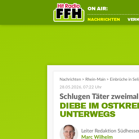
ON AIR:
NACHRICHTEN
VER
Nachrichten
>
Rhein-Main
>
Einbrüche in Sel
28.05.2026, 07:22 Uhr
Schlugen Täter zweimal
DIEBE IM OSTKRE
UNTERWEGS
Leiter Redaktion Südhesse
Marc Wilhelm