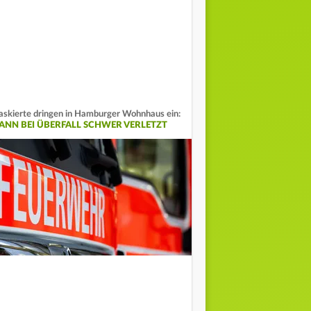
skierte dringen in Hamburger Wohnhaus ein:
ANN BEI ÜBERFALL SCHWER VERLETZT