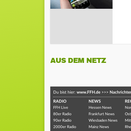
AUS DEM NETZ
Du bist hier:
www.FFH.de
>>>
Nachrichte
RADIO
NEWS
RE
FFH Live
Hessen News
Nor
80er Radio
Frankfurt News
Ost
90er Radio
Wiesbaden News
Mit
2000er Radio
Mainz News
Rhe