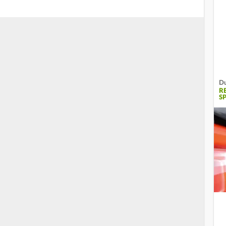
Du
R
S