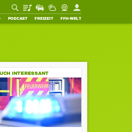
Playlist
Staupilot
Wetter
Webcam
Mein FFH
O
PODCAST
FREIZEIT
FFH-WELT
UCH INTERESSANT