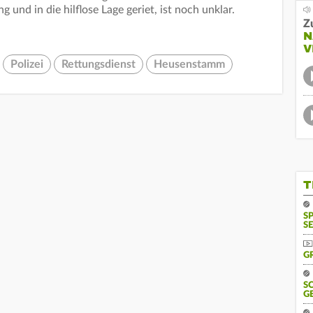
 und in die hilflose Lage geriet, ist noch unklar.
Z
N
V
Polizei
Rettungsdienst
Heusenstamm
T
S
SE
G
S
G