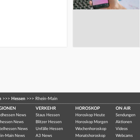
n
>>>
Hessen
>>>
Rhein-Main
GIONEN
VERKEHR
HOROSKOP
ON AIR
dhessen News
Staus Hessen
Horoskop Heute
Sendungen
hessen News
Blitzer Hessen
Horoskop Morgen
Aktionen
telhessen News
Unfälle Hessen
Wochenhoroskop
Videos
in-Main News
A3 News
Monatshoroskop
Webcams