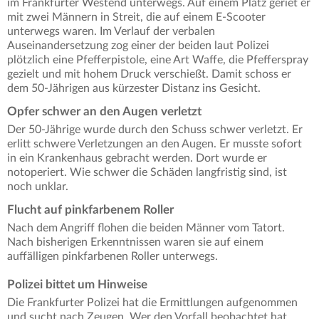
im Frankfurter Westend unterwegs. Auf einem Platz geriet er
mit zwei Männern in Streit, die auf einem E-Scooter
unterwegs waren. Im Verlauf der verbalen
Auseinandersetzung zog einer der beiden laut Polizei
plötzlich eine Pfefferpistole, eine Art Waffe, die Pfefferspray
gezielt und mit hohem Druck verschießt. Damit schoss er
dem 50-Jährigen aus kürzester Distanz ins Gesicht.
Opfer schwer an den Augen verletzt
Der 50-Jährige wurde durch den Schuss schwer verletzt. Er
erlitt schwere Verletzungen an den Augen. Er musste sofort
in ein Krankenhaus gebracht werden. Dort wurde er
notoperiert. Wie schwer die Schäden langfristig sind, ist
noch unklar.
Flucht auf pinkfarbenem Roller
Nach dem Angriff flohen die beiden Männer vom Tatort.
Nach bisherigen Erkenntnissen waren sie auf einem
auffälligen pinkfarbenen Roller unterwegs.
Polizei bittet um Hinweise
Die Frankfurter Polizei hat die Ermittlungen aufgenommen
und sucht nach Zeugen. Wer den Vorfall beobachtet hat