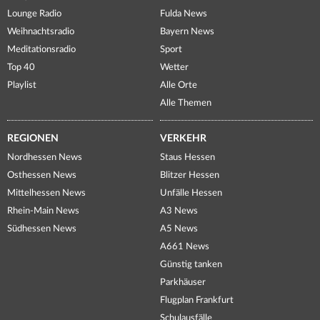
Lounge Radio
Fulda News
Weihnachtsradio
Bayern News
Meditationsradio
Sport
Top 40
Wetter
Playlist
Alle Orte
Alle Themen
REGIONEN
VERKEHR
Nordhessen News
Staus Hessen
Osthessen News
Blitzer Hessen
Mittelhessen News
Unfälle Hessen
Rhein-Main News
A3 News
Südhessen News
A5 News
A661 News
Günstig tanken
Parkhäuser
Flugplan Frankfurt
Schulausfälle