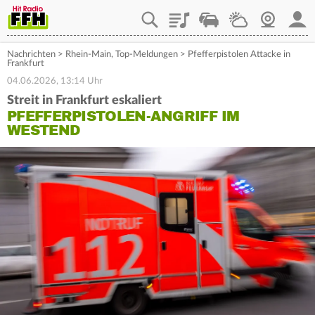
Playlist
Staupilot
Wetter
Webcam
Mein
Nachrichten
>
Rhein-Main
,
Top-Meldungen
>
Pfefferpistolen Attacke in
Frankfurt
04.06.2026, 13:14 Uhr
Streit in Frankfurt eskaliert
PFEFFERPISTOLEN-ANGRIFF IM
WESTEND