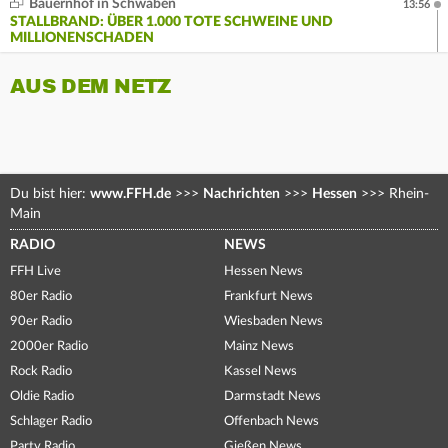
Bauernhof in Schwaben
13:56
STALLBRAND: ÜBER 1.000 TOTE SCHWEINE UND
MILLIONENSCHADEN
AUS DEM NETZ
Du bist hier:
www.FFH.de
>>>
Nachrichten
>>>
Hessen
>>>
Rhein-
Main
RADIO
NEWS
FFH Live
Hessen News
80er Radio
Frankfurt News
90er Radio
Wiesbaden News
2000er Radio
Mainz News
Rock Radio
Kassel News
Oldie Radio
Darmstadt News
Schlager Radio
Offenbach News
Party Radio
Gießen News