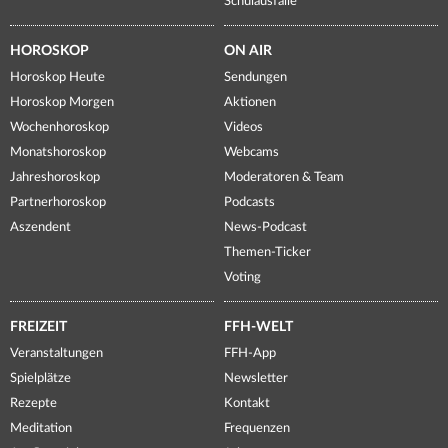
Schulausfälle
HOROSKOP
ON AIR
Horoskop Heute
Sendungen
Horoskop Morgen
Aktionen
Wochenhoroskop
Videos
Monatshoroskop
Webcams
Jahreshoroskop
Moderatoren & Team
Partnerhoroskop
Podcasts
Aszendent
News-Podcast
Themen-Ticker
Voting
FREIZEIT
FFH-WELT
Veranstaltungen
FFH-App
Spielplätze
Newsletter
Rezepte
Kontakt
Meditation
Frequenzen