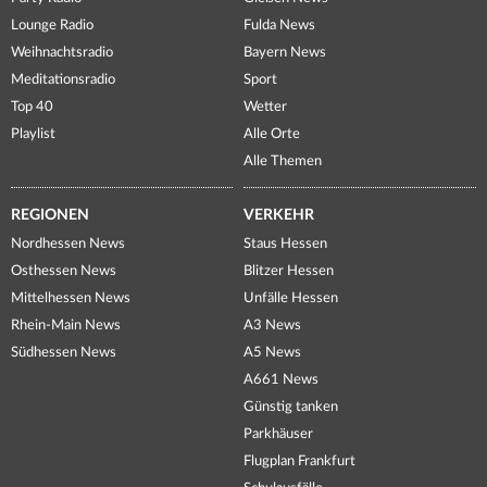
Lounge Radio
Fulda News
Weihnachtsradio
Bayern News
Meditationsradio
Sport
Top 40
Wetter
Playlist
Alle Orte
Alle Themen
REGIONEN
VERKEHR
Nordhessen News
Staus Hessen
Osthessen News
Blitzer Hessen
Mittelhessen News
Unfälle Hessen
Rhein-Main News
A3 News
Südhessen News
A5 News
A661 News
Günstig tanken
Parkhäuser
Flugplan Frankfurt