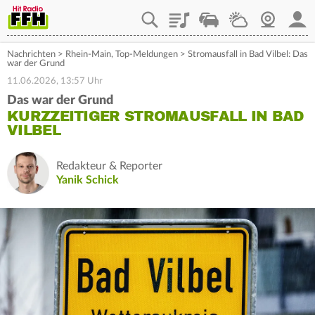
Playlist
Staupilot
Wetter
Webcam
Mein
Nachrichten
>
Rhein-Main
,
Top-Meldungen
>
Stromausfall in Bad Vilbel: Das
war der Grund
11.06.2026, 13:57 Uhr
Das war der Grund
KURZZEITIGER STROMAUSFALL IN BAD
VILBEL
Redakteur & Reporter
Yanik Schick