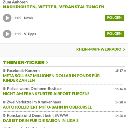
Zum Anhören
NACHRICHTEN, WETTER, VERANSTALTUNGEN
FOLGEN
1:05
News
FOLGEN
1:15
V-Tipps
RHEIN-MAIN-WEBRADIO
THEMEN-TICKER
Facebook-Konzern
15:17
META SOLL 567 MILLIONEN DOLLAR IN FONDS FÜR
KINDER ZAHLEN
Polizei warnt Drohnen-Besitzer
15:16
NICHT AM FRANKFURTER AIRPORT FLIEGEN!
Zwei Verletzte im Krankenhaus
14:28
AUTO KOLLIDIERT MIT U-BAHN IN OBERURSEL
Konstanz und Demut beim SVWW
14:26
DAS IST DRIN FÜR DIE SAISON IN LIGA 3