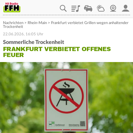
Playlist
Staupilot
Wetter
Webcam
Mein
Nachrichten
>
Rhein-Main
>
Frankfurt verbietet Grillen wegen anhaltender
Trockenheit
22.06.2026, 16:05 Uhr
Sommerliche Trockenheit
FRANKFURT VERBIETET OFFENES
FEUER