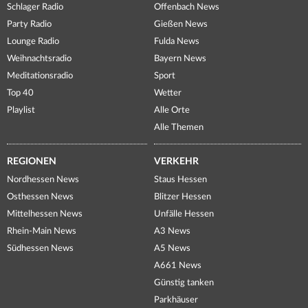
Schlager Radio
Offenbach News
Party Radio
Gießen News
Lounge Radio
Fulda News
Weihnachtsradio
Bayern News
Meditationsradio
Sport
Top 40
Wetter
Playlist
Alle Orte
Alle Themen
REGIONEN
VERKEHR
Nordhessen News
Staus Hessen
Osthessen News
Blitzer Hessen
Mittelhessen News
Unfälle Hessen
Rhein-Main News
A3 News
Südhessen News
A5 News
A661 News
Günstig tanken
Parkhäuser