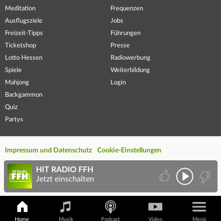
Meditation
Frequenzen
Ausflugsziele
Jobs
Freizeit-Tipps
Führungen
Ticketshop
Presse
Lotto Hessen
Radiowerbung
Spiele
Weiterbildung
Mahjong
Login
Backgammon
Quiz
Partys
Impressum und Datenschutz
Cookie-Einstellungen
HIT RADIO FFH
Jetzt einschalten
Home
Musik
Podcast
Video
Menü