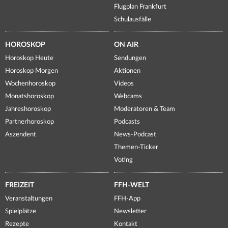
Flugplan Frankfurt
Schulausfälle
HOROSKOP
ON AIR
Horoskop Heute
Sendungen
Horoskop Morgen
Aktionen
Wochenhoroskop
Videos
Monatshoroskop
Webcams
Jahreshoroskop
Moderatoren & Team
Partnerhoroskop
Podcasts
Aszendent
News-Podcast
Themen-Ticker
Voting
FREIZEIT
FFH-WELT
Veranstaltungen
FFH-App
Spielplätze
Newsletter
Rezepte
Kontakt