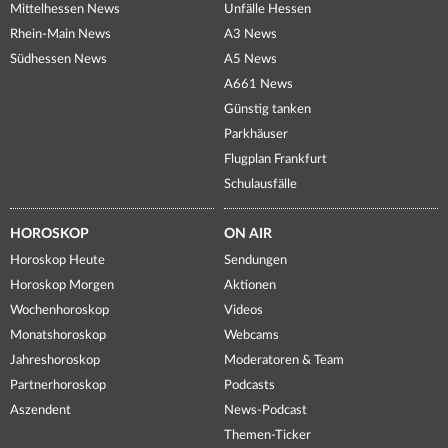
Mittelhessen News
Unfälle Hessen
Rhein-Main News
A3 News
Südhessen News
A5 News
A661 News
Günstig tanken
Parkhäuser
Flugplan Frankfurt
Schulausfälle
HOROSKOP
ON AIR
Horoskop Heute
Sendungen
Horoskop Morgen
Aktionen
Wochenhoroskop
Videos
Monatshoroskop
Webcams
Jahreshoroskop
Moderatoren & Team
Partnerhoroskop
Podcasts
Aszendent
News-Podcast
Themen-Ticker