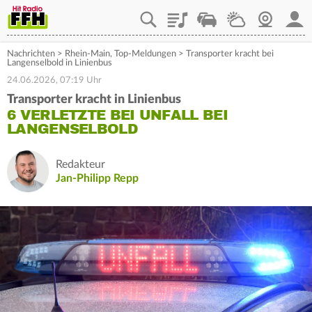
Playlist
Staupilot
Wetter
Webcam
Mein
Nachrichten
>
Rhein-Main
,
Top-Meldungen
>
Transporter kracht bei
Langenselbold in Linienbus
24.06.2026, 07:19 Uhr
Transporter kracht in Linienbus
6 VERLETZTE BEI UNFALL BEI
LANGENSELBOLD
Redakteur
Jan-Philipp Repp