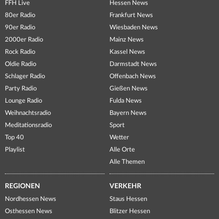
FFH Live
Hessen News
80er Radio
Frankfurt News
90er Radio
Wiesbaden News
2000er Radio
Mainz News
Rock Radio
Kassel News
Oldie Radio
Darmstadt News
Schlager Radio
Offenbach News
Party Radio
Gießen News
Lounge Radio
Fulda News
Weihnachtsradio
Bayern News
Meditationsradio
Sport
Top 40
Wetter
Playlist
Alle Orte
Alle Themen
REGIONEN
VERKEHR
Nordhessen News
Staus Hessen
Osthessen News
Blitzer Hessen