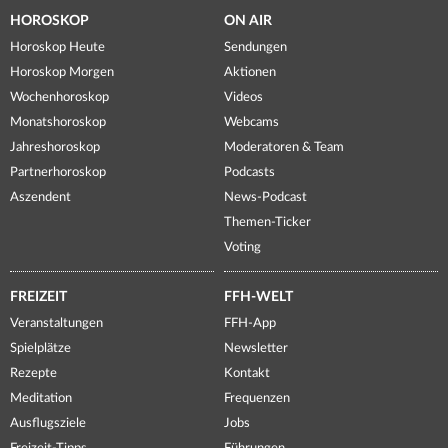
HOROSKOP
ON AIR
Horoskop Heute
Sendungen
Horoskop Morgen
Aktionen
Wochenhoroskop
Videos
Monatshoroskop
Webcams
Jahreshoroskop
Moderatoren & Team
Partnerhoroskop
Podcasts
Aszendent
News-Podcast
Themen-Ticker
Voting
FREIZEIT
FFH-WELT
Veranstaltungen
FFH-App
Spielplätze
Newsletter
Rezepte
Kontakt
Meditation
Frequenzen
Ausflugsziele
Jobs