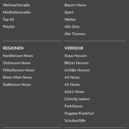
Weihnachtsradio
Bayern News
Meditationsradio
Sport
Top 40
Wetter
Playlist
Alle Orte
Alle Themen
REGIONEN
VERKEHR
Nordhessen News
Staus Hessen
Osthessen News
Blitzer Hessen
Mittelhessen News
Unfälle Hessen
Rhein-Main News
A3 News
Südhessen News
A5 News
A661 News
Günstig tanken
Parkhäuser
Flugplan Frankfurt
Schulausfälle