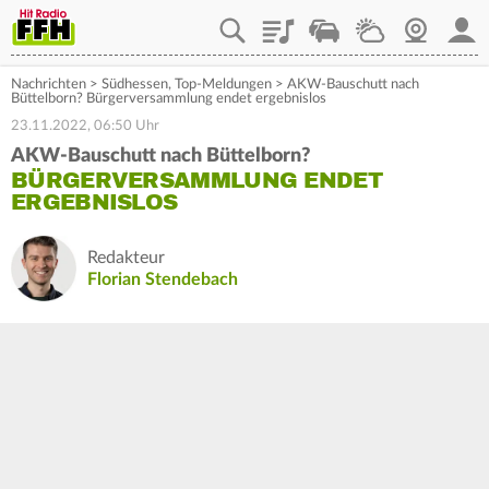
Playlist
Staupilot
Wetter
Webcam
Mein
Nachrichten
>
Südhessen
,
Top-Meldungen
>
AKW-Bauschutt nach
Büttelborn? Bürgerversammlung endet ergebnislos
23.11.2022, 06:50 Uhr
AKW-Bauschutt nach Büttelborn?
BÜRGERVERSAMMLUNG ENDET
ERGEBNISLOS
Redakteur
Florian Stendebach