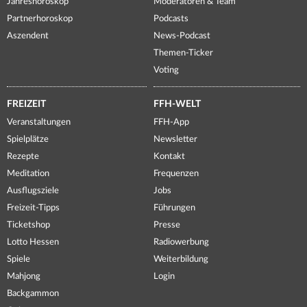
Jahreshoroskop
Moderatoren & Team
Partnerhoroskop
Podcasts
Aszendent
News-Podcast
Themen-Ticker
Voting
FREIZEIT
FFH-WELT
Veranstaltungen
FFH-App
Spielplätze
Newsletter
Rezepte
Kontakt
Meditation
Frequenzen
Ausflugsziele
Jobs
Freizeit-Tipps
Führungen
Ticketshop
Presse
Lotto Hessen
Radiowerbung
Spiele
Weiterbildung
Mahjong
Login
Backgammon