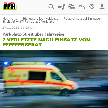
Playlist
Staupilot
Wetter
Webcam
Mein
Nachrichten
>
Südhessen
,
Top-Meldungen
>
Polizeieinsatz bei Einhausen:
Streit auf A-67-Parkplatz, 2 Verletzte
29.12.2022, 12:05 Uhr
Parkplatz-Streit über Fahrweise
2 VERLETZTE NACH EINSATZ VON
PFEFFERSPRAY