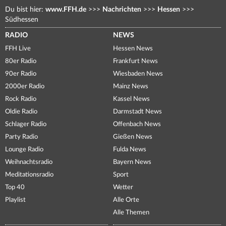
Du bist hier:
www.FFH.de
>>>
Nachrichten
>>>
Hessen
>>>
Südhessen
RADIO
NEWS
FFH Live
Hessen News
80er Radio
Frankfurt News
90er Radio
Wiesbaden News
2000er Radio
Mainz News
Rock Radio
Kassel News
Oldie Radio
Darmstadt News
Schlager Radio
Offenbach News
Party Radio
Gießen News
Lounge Radio
Fulda News
Weihnachtsradio
Bayern News
Meditationsradio
Sport
Top 40
Wetter
Playlist
Alle Orte
Alle Themen