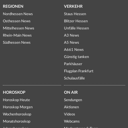
REGIONEN
VERKEHR
Nordhessen News
Staus Hessen
Osthessen News
Blitzer Hessen
Mittelhessen News
Unfälle Hessen
Rhein-Main News
A3 News
Südhessen News
A5 News
A661 News
Günstig tanken
Parkhäuser
Flugplan Frankfurt
Schulausfälle
HOROSKOP
ON AIR
Horoskop Heute
Sendungen
Horoskop Morgen
Aktionen
Wochenhoroskop
Videos
Monatshoroskop
Webcams