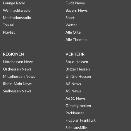
Lounge Radio
Fulda News
Weihnachtsradio
Bayern News
Meditationsradio
Sport
Top 40
Wetter
Playlist
Alle Orte
Alle Themen
REGIONEN
VERKEHR
Nordhessen News
Staus Hessen
Osthessen News
Blitzer Hessen
Mittelhessen News
Unfälle Hessen
Rhein-Main News
A3 News
Südhessen News
A5 News
A661 News
Günstig tanken
Parkhäuser
Flugplan Frankfurt
Schulausfälle