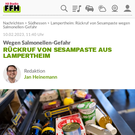
Playlist
Staupilot
Wetter
Webcam
Mein
Nachrichten
>
Südhessen
>
Lampertheim: Rückruf von Sesampaste wegen
Salmonellen-Gefahr
10.02.2023, 11:40 Uhr
Wegen Salmonellen-Gefahr
RÜCKRUF VON SESAMPASTE AUS
LAMPERTHEIM
Redaktion
Jan Heinemann