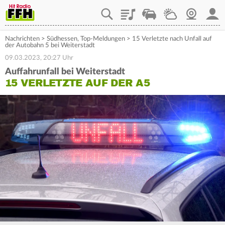
Playlist
Staupilot
Wetter
Webcam
Mein
Nachrichten
>
Südhessen
,
Top-Meldungen
>
15 Verletzte nach Unfall auf
der Autobahn 5 bei Weiterstadt
09.03.2023, 20:27 Uhr
Auffahrunfall bei Weiterstadt
15 VERLETZTE AUF DER A5