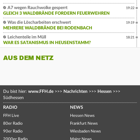
A7 wegen Rauchwolke gesperrt
19:22
GLEICH 3 WALDBRÄNDE FORDERN FEUERWEHREN
Was die Löscharbeiten erschwert
19:19
MEHRERE WALDBRÄNDE BEI RODENBACH
Leichenteile im Müll
18:21
WAR ES SATANISMUS IN HEUSENSTAMM?
AUS DEM NETZ
Du bist hier:
www.FFH.de
>>>
Nachrichten
>>>
Hessen
>>>
Südhessen
RADIO
NEWS
FFH Live
Hessen News
80er Radio
Frankfurt News
90er Radio
Wiesbaden News
2000er Radio
Mainz News