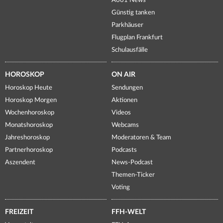
A661 News
Günstig tanken
Parkhäuser
Flugplan Frankfurt
Schulausfälle
HOROSKOP
ON AIR
Horoskop Heute
Sendungen
Horoskop Morgen
Aktionen
Wochenhoroskop
Videos
Monatshoroskop
Webcams
Jahreshoroskop
Moderatoren & Team
Partnerhoroskop
Podcasts
Aszendent
News-Podcast
Themen-Ticker
Voting
FREIZEIT
FFH-WELT