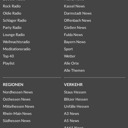
Rock Radio
Kassel News
Oldie Radio
Darmstadt News
Schlager Radio
Offenbach News
Party Radio
Gießen News
Lounge Radio
Fulda News
Weihnachtsradio
Bayern News
Meditationsradio
Sport
Top 40
Wetter
Playlist
Alle Orte
Alle Themen
REGIONEN
VERKEHR
Nordhessen News
Staus Hessen
Osthessen News
Blitzer Hessen
Mittelhessen News
Unfälle Hessen
Rhein-Main News
A3 News
Südhessen News
A5 News