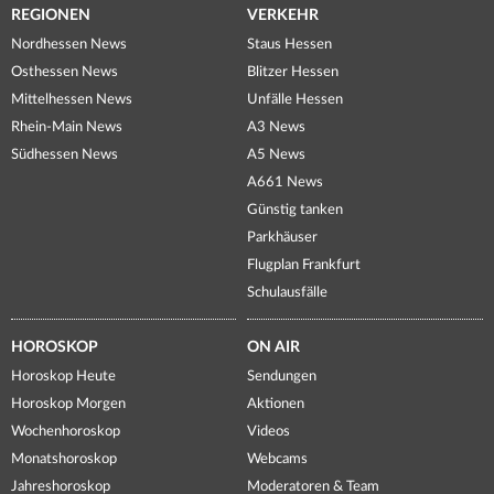
REGIONEN
VERKEHR
Nordhessen News
Staus Hessen
Osthessen News
Blitzer Hessen
Mittelhessen News
Unfälle Hessen
Rhein-Main News
A3 News
Südhessen News
A5 News
A661 News
Günstig tanken
Parkhäuser
Flugplan Frankfurt
Schulausfälle
HOROSKOP
ON AIR
Horoskop Heute
Sendungen
Horoskop Morgen
Aktionen
Wochenhoroskop
Videos
Monatshoroskop
Webcams
Jahreshoroskop
Moderatoren & Team