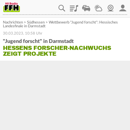
Playlist
Staupilot
Wetter
Webcam
Mein
Nachrichten
>
Südhessen
>
Wettbewerb "Jugend forscht": Hessisches
Landesfinale in Darmstadt
30.03.2023, 10:58 Uhr
"Jugend forscht" in Darmstadt
HESSENS FORSCHER-NACHWUCHS
ZEIGT PROJEKTE