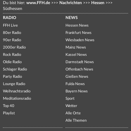
Du bist hier:
www.FFH.de
>>>
Nachrichten
>>>
Hessen
>>>
Südhessen
RADIO
NEWS
FFH Live
Hessen News
80er Radio
Frankfurt News
90er Radio
Wiesbaden News
2000er Radio
Mainz News
Rock Radio
Kassel News
Oldie Radio
Darmstadt News
Schlager Radio
Offenbach News
Party Radio
Gießen News
Lounge Radio
Fulda News
Weihnachtsradio
Bayern News
Meditationsradio
Sport
Top 40
Wetter
Playlist
Alle Orte
Alle Themen