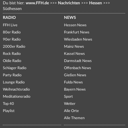
Du bist hier:
www.FFH.de
>>>
Nachrichten
>>>
Hessen
>>>
Südhessen
RADIO
NEWS
FFH Live
Hessen News
80er Radio
Frankfurt News
90er Radio
Wiesbaden News
2000er Radio
Mainz News
Rock Radio
Kassel News
Oldie Radio
Darmstadt News
Schlager Radio
Offenbach News
Party Radio
Gießen News
Lounge Radio
Fulda News
Weihnachtsradio
Bayern News
Meditationsradio
Sport
Top 40
Wetter
Playlist
Alle Orte
Alle Themen