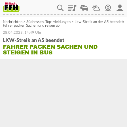
Playlist
Staupilot
Wetter
Webcam
Mein
Nachrichten
>
Südhessen
,
Top-Meldungen
>
Lkw-Streik an der A5 beendet:
Fahrer packen Sachen und reisen ab
28.04.2023, 14:49 Uhr
LKW-Streik an A5 beendet
FAHRER PACKEN SACHEN UND
STEIGEN IN BUS