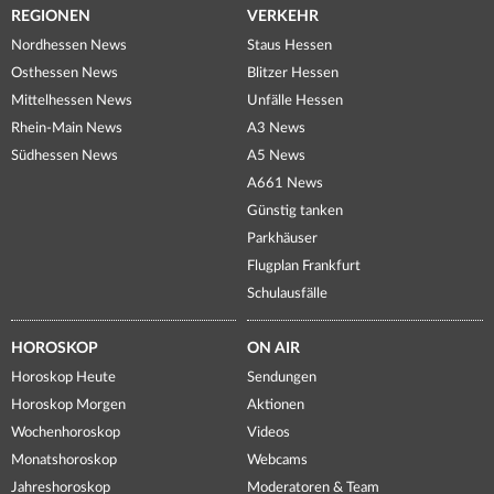
REGIONEN
VERKEHR
Nordhessen News
Staus Hessen
Osthessen News
Blitzer Hessen
Mittelhessen News
Unfälle Hessen
Rhein-Main News
A3 News
Südhessen News
A5 News
A661 News
Günstig tanken
Parkhäuser
Flugplan Frankfurt
Schulausfälle
HOROSKOP
ON AIR
Horoskop Heute
Sendungen
Horoskop Morgen
Aktionen
Wochenhoroskop
Videos
Monatshoroskop
Webcams
Jahreshoroskop
Moderatoren & Team