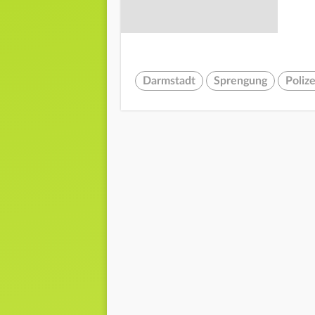
Darmstadt
Sprengung
Polize