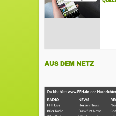
QUEL
AUS DEM NETZ
Du bist hier:
www.FFH.de
>>>
Nachrichte
RADIO
NEWS
RE
FFH Live
Hessen News
Nor
80er Radio
Frankfurt News
Ost