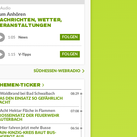
um Anhören
ACHRICHTEN, WETTER,
ERANSTALTUNGEN
FOLGEN
1:05
News
FOLGEN
1:15
V-Tipps
SÜDHESSEN-WEBRADIO
HEMEN-TICKER
Waldbrand bei Bad Schwalbach
08:29
AS DEN EINSATZ SO GEFÄHRLICH
ACHT
Acht Hektar Fläche in Flammen
07:08
ROSSEINSATZ DER FEUERWEHR L
UTERBACH
Hier fahren jetzt mehr Busse
06:56
AIN-KINZIG-KREIS BAUT BUS-
NGEBOT AUS