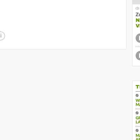
Z
N
V
i
T
W
M
G
A
M
A