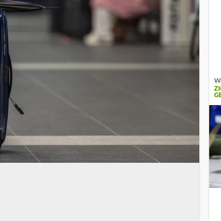
We
Z
G