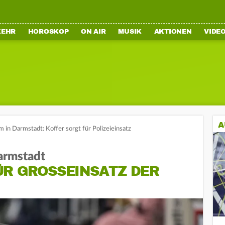
KEHR
HOROSKOP
ON AIR
MUSIK
AKTIONEN
VIDE
A
 in Darmstadt: Koffer sorgt für Polizeieinsatz
armstadt
R GROSSEINSATZ DER P