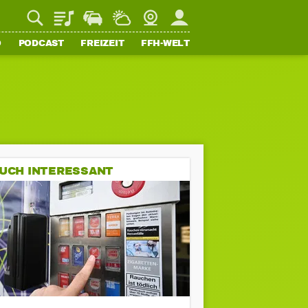
Playlist
Staupilot
Wetter
Webcam
Mein FFH
O
PODCAST
FREIZEIT
FFH-WELT
UCH INTERESSANT