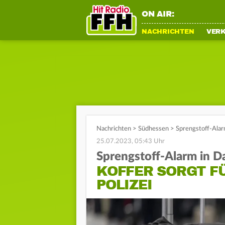
ON AIR:
NACHRICHTEN
VER
Nachrichten
>
Südhessen
>
Sprengstoff-Alarm
25.07.2023, 05:43 Uhr
Sprengstoff-Alarm in D
KOFFER SORGT FÜ
OLIZEI