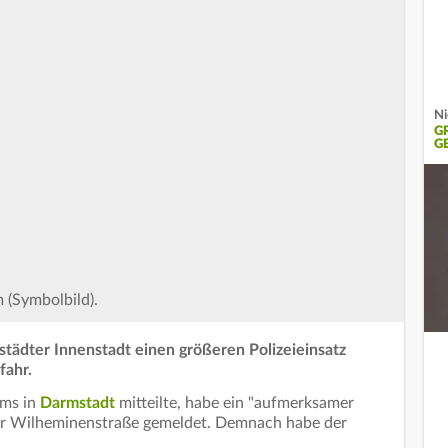
Ni
G
G
 (Symbolbild).
städter Innenstadt einen größeren Polizeieinsatz
fahr.
ums in
Darmstadt
mitteilte, habe ein "aufmerksamer
der Wilheminenstraße gemeldet. Demnach habe der
.