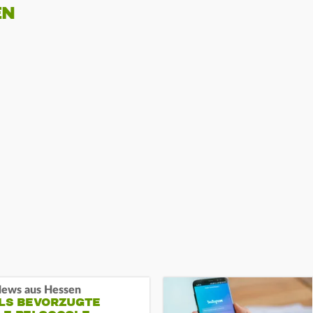
EN
ews aus Hessen
ALS BEVORZUGTE