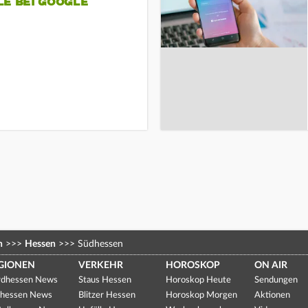
LE BEI GOOGLE
n
>>>
Hessen
>>>
Südhessen
GIONEN
VERKEHR
HOROSKOP
ON AIR
dhessen News
Staus Hessen
Horoskop Heute
Sendungen
hessen News
Blitzer Hessen
Horoskop Morgen
Aktionen