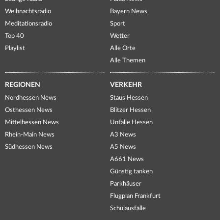
Weihnachtsradio
Bayern News
Meditationsradio
Sport
Top 40
Wetter
Playlist
Alle Orte
Alle Themen
REGIONEN
VERKEHR
Nordhessen News
Staus Hessen
Osthessen News
Blitzer Hessen
Mittelhessen News
Unfälle Hessen
Rhein-Main News
A3 News
Südhessen News
A5 News
A661 News
Günstig tanken
Parkhäuser
Flugplan Frankfurt
Schulausfälle