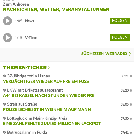
Zum Anhören
NACHRICHTEN, WETTER, VERANSTALTUNGEN
FOLGEN
1:05
News
FOLGEN
1:15
V-Tipps
SÜDHESSEN-WEBRADIO
THEMEN-TICKER
37-Jährige tot in Hanau
08:21
VERDÄCHTIGER WIEDER AUF FREIEM FUSS
LKW mit Briketts ausgebrannt
08:20
A44 BEI KASSEL NACH STUNDEN WIEDER FREI
Streit auf Straße
08:05
POLIZEI SCHIESST IN WEINHEIM AUF MANN
Lottoglück im Main-Kinzig-Kreis
07:50
EINE ZAHL FEHLTE ZUM 50-MILLIONEN-JACKPOT
Betrugsalarm in Fulda
07:41