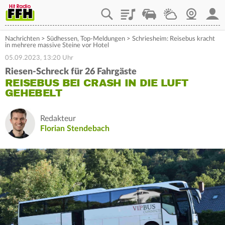
Playlist
Staupilot
Wetter
Webcam
Mein
Nachrichten
>
Südhessen
,
Top-Meldungen
>
Schriesheim: Reisebus kracht
in mehrere massive Steine vor Hotel
05.09.2023, 13:20 Uhr
Riesen-Schreck für 26 Fahrgäste
REISEBUS BEI CRASH IN DIE LUFT
GEHEBELT
Redakteur
Florian Stendebach