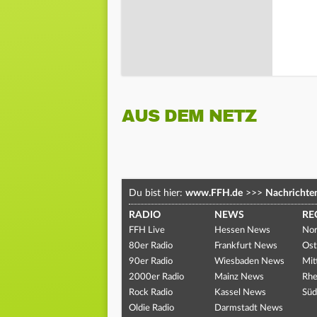
AUS DEM NETZ
Du bist hier:
www.FFH.de
>>>
Nachrichte
RADIO
NEWS
RE
FFH Live
Hessen News
Nor
80er Radio
Frankfurt News
Ost
90er Radio
Wiesbaden News
Mit
2000er Radio
Mainz News
Rhe
Rock Radio
Kassel News
Süd
Oldie Radio
Darmstadt News