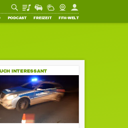
Playlist
Staupilot
Wetter
Webcam
Mein FFH
O
PODCAST
FREIZEIT
FFH-WELT
UCH INTERESSANT