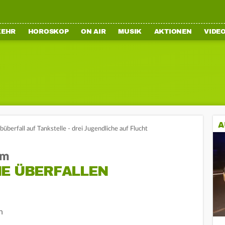
KEHR
HOROSKOP
ON AIR
MUSIK
AKTIONEN
VIDE
A
überfall auf Tankstelle - drei Jugendliche auf Flucht
im
HE ÜBERFALLEN
n