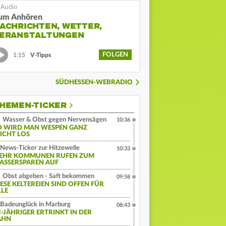
um Anhören
ACHRICHTEN, WETTER,
ERANSTALTUNGEN
FOLGEN
1:15
V-Tipps
SÜDHESSEN-WEBRADIO
HEMEN-TICKER
Wasser & Obst gegen Nervensägen
10:36
O WIRD MAN WESPEN GANZ
EICHT LOS
News-Ticker zur Hitzewelle
10:33
EHR KOMMUNEN RUFEN ZUM
ASSERSPAREN AUF
Obst abgeben - Saft bekommen
09:58
IESE KELTEREIEN SIND OFFEN FÜR
LLE
Badeunglück in Marburg
08:43
3-JÄHRIGER ERTRINKT IN DER
AHN