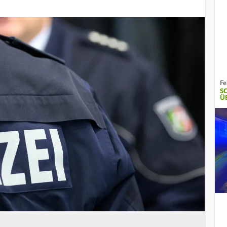
Fe
S
Ü