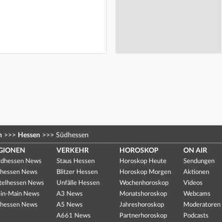
n
>>>
Hessen
>>>
Südhessen
GIONEN
VERKEHR
HOROSKOP
ON AIR
dhessen News
Staus Hessen
Horoskop Heute
Sendungen
hessen News
Blitzer Hessen
Horoskop Morgen
Aktionen
telhessen News
Unfälle Hessen
Wochenhoroskop
Videos
in-Main News
A3 News
Monatshoroskop
Webcams
hessen News
A5 News
Jahreshoroskop
Moderatoren
A661 News
Partnerhoroskop
Podcasts