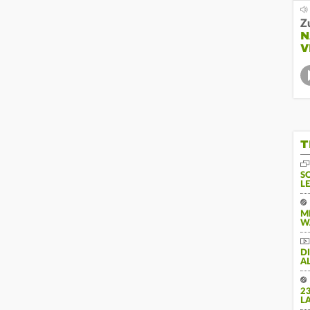
Z
N
V
T
S
L
M
W
D
A
2
L