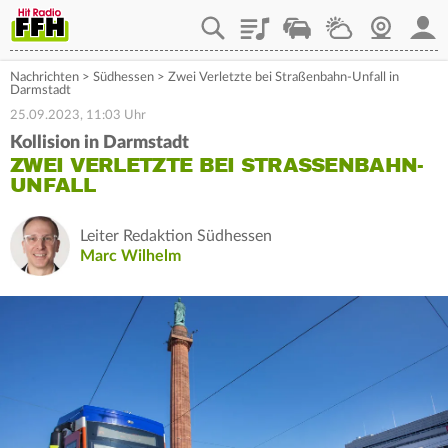
Playlist
Staupilot
Wetter
Webcam
Mein
Nachrichten
>
Südhessen
>
Zwei Verletzte bei Straßenbahn-Unfall in
Darmstadt
25.09.2023, 11:03 Uhr
Kollision in Darmstadt
ZWEI VERLETZTE BEI STRASSENBAHN-U
NFALL
Leiter Redaktion Südhessen
Marc Wilhelm