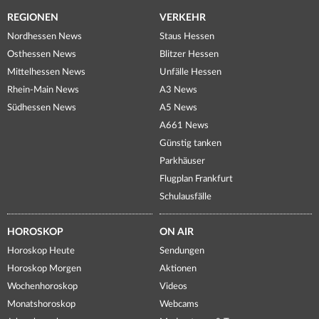
REGIONEN
VERKEHR
Nordhessen News
Staus Hessen
Osthessen News
Blitzer Hessen
Mittelhessen News
Unfälle Hessen
Rhein-Main News
A3 News
Südhessen News
A5 News
A661 News
Günstig tanken
Parkhäuser
Flugplan Frankfurt
Schulausfälle
HOROSKOP
ON AIR
Horoskop Heute
Sendungen
Horoskop Morgen
Aktionen
Wochenhoroskop
Videos
Monatshoroskop
Webcams