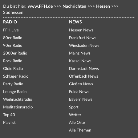
Du bist hier:
www.FFH.de
>>>
Nachrichten
>>>
Hessen
>>>
Südhessen
RADIO
NEWS
FFH Live
Hessen News
80er Radio
Frankfurt News
90er Radio
Wiesbaden News
2000er Radio
Mainz News
Rock Radio
Kassel News
Oldie Radio
Darmstadt News
Schlager Radio
Offenbach News
Party Radio
Gießen News
Lounge Radio
Fulda News
Weihnachtsradio
Bayern News
Meditationsradio
Sport
Top 40
Wetter
Playlist
Alle Orte
Alle Themen