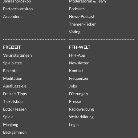
Jahreshoroskop
Moderatoren & Team
Partnerhoroskop
Podcasts
Aszendent
News-Podcast
Themen-Ticker
Voting
FREIZEIT
FFH-WELT
Veranstaltungen
FFH-App
Spielplätze
Newsletter
Rezepte
Kontakt
Meditation
Frequenzen
Ausflugsziele
Jobs
Freizeit-Tipps
Führungen
Ticketshop
Presse
Lotto Hessen
Radiowerbung
Spiele
Weiterbildung
Mahjong
Login
Backgammon