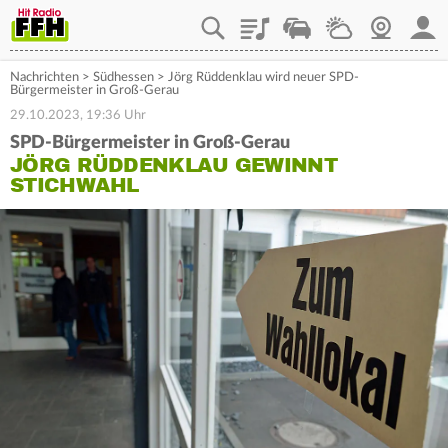
Playlist
Staupilot
Wetter
Webcam
Mein
Nachrichten
>
Südhessen
>
Jörg Rüddenklau wird neuer SPD-
Bürgermeister in Groß-Gerau
29.10.2023, 19:36 Uhr
SPD-Bürgermeister in Groß-Gerau
JÖRG RÜDDENKLAU GEWINNT
STICHWAHL