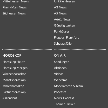
Mittelhessen News
Unfälle Hessen
Rhein-Main News
A3 News
Südhessen News
A5 News
A661 News
Günstig tanken
Parkhäuser
Flugplan Frankfurt
Schulausfälle
HOROSKOP
ON AIR
Horoskop Heute
Sendungen
Horoskop Morgen
Aktionen
Wochenhoroskop
Videos
Monatshoroskop
Webcams
Jahreshoroskop
Moderatoren & Team
Partnerhoroskop
Podcasts
Aszendent
News-Podcast
Themen-Ticker