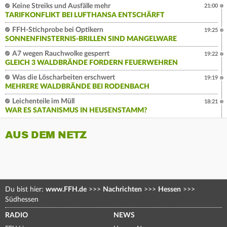
Keine Streiks und Ausfälle mehr
21:00
TARIFKONFLIKT BEI LUFTHANSA ENTSCHÄRFT
FFH-Stichprobe bei Optikern
19:25
SONNENFINSTERNIS-BRILLEN SIND MANGELWARE
A7 wegen Rauchwolke gesperrt
19:22
GLEICH 3 WALDBRÄNDE FORDERN FEUERWEHREN
Was die Löscharbeiten erschwert
19:19
MEHRERE WALDBRÄNDE BEI RODENBACH
Leichenteile im Müll
18:21
WAR ES SATANISMUS IN HEUSENSTAMM?
AUS DEM NETZ
Du bist hier:
www.FFH.de
>>>
Nachrichten
>>>
Hessen
>>>
Südhessen
RADIO
NEWS