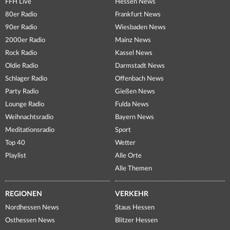
FFH Live
Hessen News
80er Radio
Frankfurt News
90er Radio
Wiesbaden News
2000er Radio
Mainz News
Rock Radio
Kassel News
Oldie Radio
Darmstadt News
Schlager Radio
Offenbach News
Party Radio
Gießen News
Lounge Radio
Fulda News
Weihnachtsradio
Bayern News
Meditationsradio
Sport
Top 40
Wetter
Playlist
Alle Orte
Alle Themen
REGIONEN
VERKEHR
Nordhessen News
Staus Hessen
Osthessen News
Blitzer Hessen