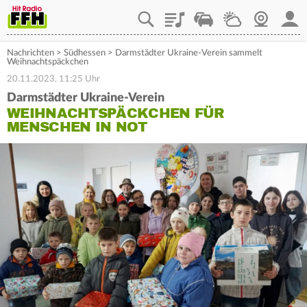
Playlist
Staupilot
Wetter
Webcam
Mein
Nachrichten
>
Südhessen
>
Darmstädter Ukraine-Verein sammelt
Weihnachtspäckchen
20.11.2023, 11:25 Uhr
Darmstädter Ukraine-Verein
WEIHNACHTSPÄCKCHEN FÜR
MENSCHEN IN NOT