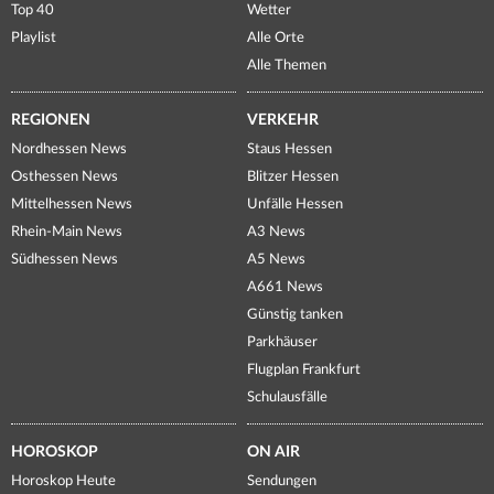
Top 40
Wetter
Playlist
Alle Orte
Alle Themen
REGIONEN
VERKEHR
Nordhessen News
Staus Hessen
Osthessen News
Blitzer Hessen
Mittelhessen News
Unfälle Hessen
Rhein-Main News
A3 News
Südhessen News
A5 News
A661 News
Günstig tanken
Parkhäuser
Flugplan Frankfurt
Schulausfälle
HOROSKOP
ON AIR
Horoskop Heute
Sendungen