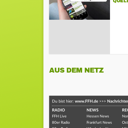
QUEL
AUS DEM NETZ
Du bist hier:
www.FFH.de
>>>
Nachrichte
RADIO
NEWS
RE
FFH Live
Hessen News
Nor
80er Radio
Frankfurt News
Ost