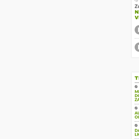
Z
N
V
T
M
D
Z
A
O
DA
LI