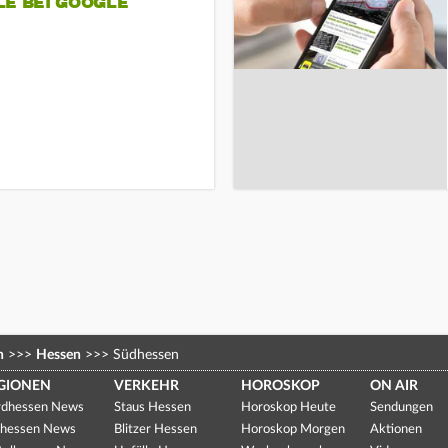
LE BEI GOOGLE
n
>>>
Hessen
>>>
Südhessen
GIONEN
VERKEHR
HOROSKOP
ON AIR
dhessen News
Staus Hessen
Horoskop Heute
Sendungen
hessen News
Blitzer Hessen
Horoskop Morgen
Aktionen