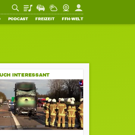
Playlist
Staupilot
Wetter
Webcam
Mein FFH
O
PODCAST
FREIZEIT
FFH-WELT
UCH INTERESSANT