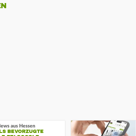
EN
ews aus Hessen
ALS BEVORZUGTE