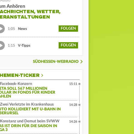
um Anhören
ACHRICHTEN, WETTER,
ERANSTALTUNGEN
FOLGEN
1:05
News
FOLGEN
1:15
V-Tipps
SÜDHESSEN-WEBRADIO
HEMEN-TICKER
Facebook-Konzern
15:11
ETA SOLL 567 MILLIONEN
OLLAR IN FONDS FÜR KINDER
AHLEN
Zwei Verletzte im Krankenhaus
14:28
UTO KOLLIDIERT MIT U-BAHN IN
BERURSEL
Konstanz und Demut beim SVWW
14:26
S IST DRIN FÜR DIE SAISON IN
GA 3