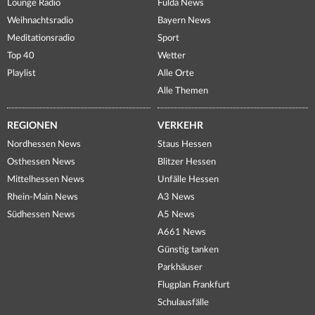
Lounge Radio
Fulda News
Weihnachtsradio
Bayern News
Meditationsradio
Sport
Top 40
Wetter
Playlist
Alle Orte
Alle Themen
REGIONEN
VERKEHR
Nordhessen News
Staus Hessen
Osthessen News
Blitzer Hessen
Mittelhessen News
Unfälle Hessen
Rhein-Main News
A3 News
Südhessen News
A5 News
A661 News
Günstig tanken
Parkhäuser
Flugplan Frankfurt
Schulausfälle