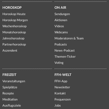
HOROSKOP
ON AIR
Horoskop Heute
Sendungen
Horoskop Morgen
Aktionen
Wochenhoroskop
Videos
Monatshoroskop
Webcams
Jahreshoroskop
Moderatoren & Team
Partnerhoroskop
Podcasts
Aszendent
News-Podcast
Themen-Ticker
Voting
FREIZEIT
FFH-WELT
Veranstaltungen
FFH-App
Spielplätze
Newsletter
Rezepte
Kontakt
Meditation
Frequenzen
Ausflugsziele
Jobs