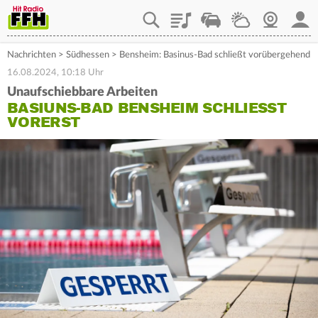
Playlist
Staupilot
Wetter
Webcam
Mein
Nachrichten
>
Südhessen
>
Bensheim: Basinus-Bad schließt vorübergehend
16.08.2024, 10:18 Uhr
Unaufschiebbare Arbeiten
BASIUNS-BAD BENSHEIM SCHLIESST V
ORERST