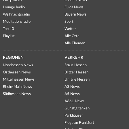
Party Radio
Gießen News
Lounge Radio
Fulda News
Weihnachtsradio
Bayern News
Meditationsradio
Sport
Top 40
Wetter
Playlist
Alle Orte
Alle Themen
REGIONEN
VERKEHR
Nordhessen News
Staus Hessen
Osthessen News
Blitzer Hessen
Mittelhessen News
Unfälle Hessen
Rhein-Main News
A3 News
Südhessen News
A5 News
A661 News
Günstig tanken
Parkhäuser
Flugplan Frankfurt