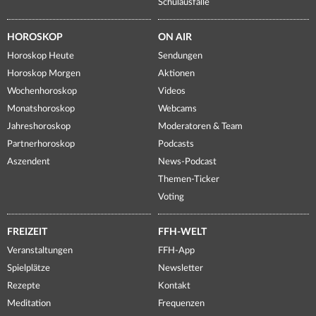
Schulausfälle
HOROSKOP
ON AIR
Horoskop Heute
Sendungen
Horoskop Morgen
Aktionen
Wochenhoroskop
Videos
Monatshoroskop
Webcams
Jahreshoroskop
Moderatoren & Team
Partnerhoroskop
Podcasts
Aszendent
News-Podcast
Themen-Ticker
Voting
FREIZEIT
FFH-WELT
Veranstaltungen
FFH-App
Spielplätze
Newsletter
Rezepte
Kontakt
Meditation
Frequenzen