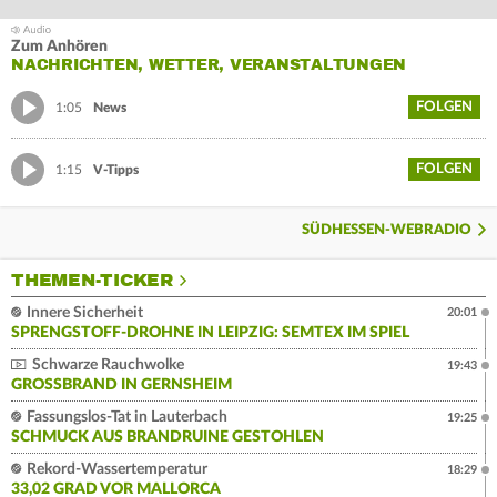
Zum Anhören
NACHRICHTEN, WETTER, VERANSTALTUNGEN
FOLGEN
1:05
News
FOLGEN
1:15
V-Tipps
SÜDHESSEN-WEBRADIO
THEMEN-TICKER
Innere Sicherheit
20:01
SPRENGSTOFF-DROHNE IN LEIPZIG: SEMTEX IM SPIEL
Schwarze Rauchwolke
19:43
GROSSBRAND IN GERNSHEIM
Fassungslos-Tat in Lauterbach
19:25
SCHMUCK AUS BRANDRUINE GESTOHLEN
Rekord-Wassertemperatur
18:29
33,02 GRAD VOR MALLORCA