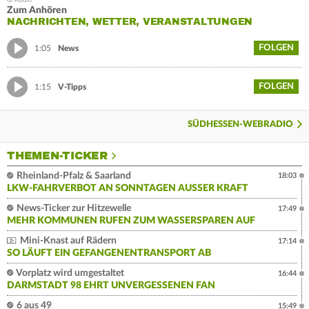
Zum Anhören
NACHRICHTEN, WETTER, VERANSTALTUNGEN
FOLGEN
1:05
News
FOLGEN
1:15
V-Tipps
SÜDHESSEN-WEBRADIO
THEMEN-TICKER
Rheinland-Pfalz & Saarland
18:03
LKW-FAHRVERBOT AN SONNTAGEN AUSSER KRAFT
News-Ticker zur Hitzewelle
17:49
MEHR KOMMUNEN RUFEN ZUM WASSERSPAREN AUF
Mini-Knast auf Rädern
17:14
SO LÄUFT EIN GEFANGENENTRANSPORT AB
Vorplatz wird umgestaltet
16:44
DARMSTADT 98 EHRT UNVERGESSENEN FAN
6 aus 49
15:49