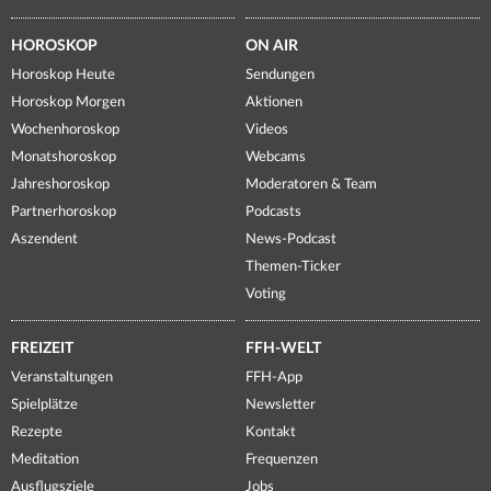
HOROSKOP
ON AIR
Horoskop Heute
Sendungen
Horoskop Morgen
Aktionen
Wochenhoroskop
Videos
Monatshoroskop
Webcams
Jahreshoroskop
Moderatoren & Team
Partnerhoroskop
Podcasts
Aszendent
News-Podcast
Themen-Ticker
Voting
FREIZEIT
FFH-WELT
Veranstaltungen
FFH-App
Spielplätze
Newsletter
Rezepte
Kontakt
Meditation
Frequenzen
Ausflugsziele
Jobs