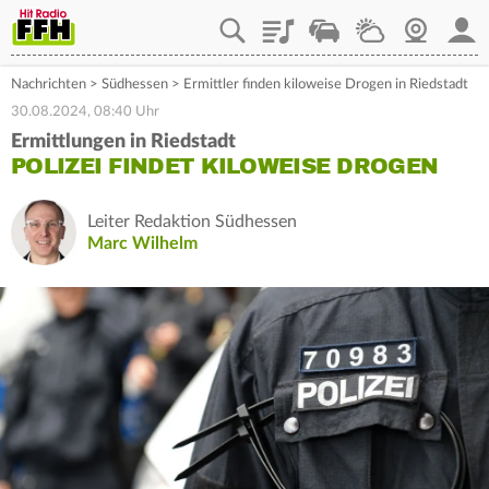
Playlist
Staupilot
Wetter
Webcam
Mein
Nachrichten
>
Südhessen
>
Ermittler finden kiloweise Drogen in Riedstadt
30.08.2024, 08:40 Uhr
Ermittlungen in Riedstadt
POLIZEI FINDET KILOWEISE DROGEN
Leiter Redaktion Südhessen
Marc Wilhelm