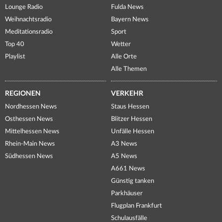
Lounge Radio
Fulda News
Weihnachtsradio
Bayern News
Meditationsradio
Sport
Top 40
Wetter
Playlist
Alle Orte
Alle Themen
REGIONEN
VERKEHR
Nordhessen News
Staus Hessen
Osthessen News
Blitzer Hessen
Mittelhessen News
Unfälle Hessen
Rhein-Main News
A3 News
Südhessen News
A5 News
A661 News
Günstig tanken
Parkhäuser
Flugplan Frankfurt
Schulausfälle