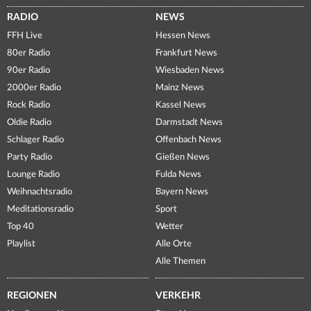
RADIO
NEWS
FFH Live
Hessen News
80er Radio
Frankfurt News
90er Radio
Wiesbaden News
2000er Radio
Mainz News
Rock Radio
Kassel News
Oldie Radio
Darmstadt News
Schlager Radio
Offenbach News
Party Radio
Gießen News
Lounge Radio
Fulda News
Weihnachtsradio
Bayern News
Meditationsradio
Sport
Top 40
Wetter
Playlist
Alle Orte
Alle Themen
REGIONEN
VERKEHR