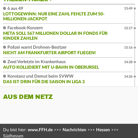
6 aus 49
15:49
LOTTOGEWINN: NUR EINE ZAHL FEHLTE ZUM 50-
MILLIONEN-JACKPOT
Facebook-Konzern
15:17
META SOLL 567 MILLIONEN DOLLAR IN FONDS FÜR
KINDER ZAHLEN
Polizei warnt Drohnen-Besitzer
15:16
NICHT AM FRANKFURTER AIRPORT FLIEGEN!
Zwei Verletzte im Krankenhaus
14:28
AUTO KOLLIDIERT MIT U-BAHN IN OBERURSEL
Konstanz und Demut beim SVWW
14:26
DAS IST DRIN FÜR DIE SAISON IN LIGA 3
AUS DEM NETZ
Du bist hier:
www.FFH.de
>>>
Nachrichten
>>>
Hessen
>>>
Südhessen