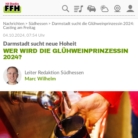
Playlist
Staupilot
Wetter
Webcam
Mein
Nachrichten
>
Südhessen
>
Darmstadt sucht die Glühweinprinzessin 2024:
Casting am Freitag
04.10.2024, 07:54 Uhr
Darmstadt sucht neue Hoheit
WER WIRD DIE GLÜHWEINPRINZESSIN
2024?
Leiter Redaktion Südhessen
Marc Wilhelm