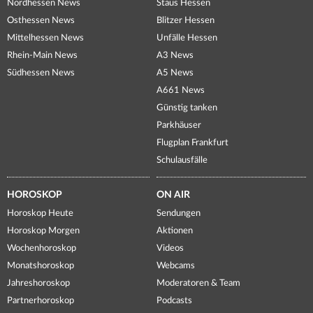
Nordhessen News
Staus Hessen
Osthessen News
Blitzer Hessen
Mittelhessen News
Unfälle Hessen
Rhein-Main News
A3 News
Südhessen News
A5 News
A661 News
Günstig tanken
Parkhäuser
Flugplan Frankfurt
Schulausfälle
HOROSKOP
ON AIR
Horoskop Heute
Sendungen
Horoskop Morgen
Aktionen
Wochenhoroskop
Videos
Monatshoroskop
Webcams
Jahreshoroskop
Moderatoren & Team
Partnerhoroskop
Podcasts