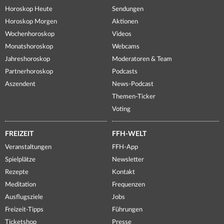
Horoskop Heute
Sendungen
Horoskop Morgen
Aktionen
Wochenhoroskop
Videos
Monatshoroskop
Webcams
Jahreshoroskop
Moderatoren & Team
Partnerhoroskop
Podcasts
Aszendent
News-Podcast
Themen-Ticker
Voting
FREIZEIT
FFH-WELT
Veranstaltungen
FFH-App
Spielplätze
Newsletter
Rezepte
Kontakt
Meditation
Frequenzen
Ausflugsziele
Jobs
Freizeit-Tipps
Führungen
Ticketshop
Presse