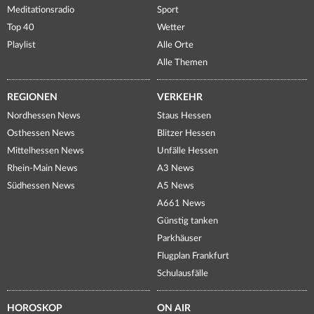
Meditationsradio
Sport
Top 40
Wetter
Playlist
Alle Orte
Alle Themen
REGIONEN
VERKEHR
Nordhessen News
Staus Hessen
Osthessen News
Blitzer Hessen
Mittelhessen News
Unfälle Hessen
Rhein-Main News
A3 News
Südhessen News
A5 News
A661 News
Günstig tanken
Parkhäuser
Flugplan Frankfurt
Schulausfälle
HOROSKOP
ON AIR