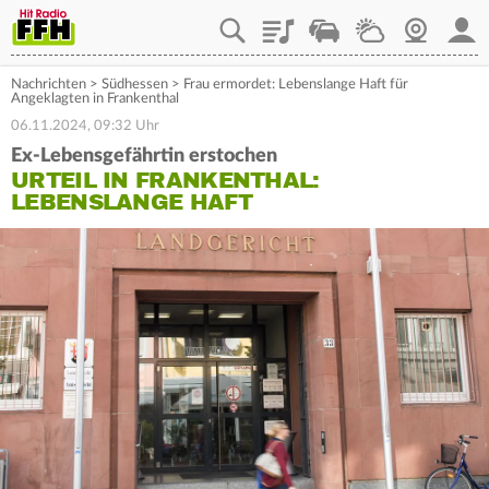
Playlist
Staupilot
Wetter
Webcam
Mein
Nachrichten
>
Südhessen
>
Frau ermordet: Lebenslange Haft für
Angeklagten in Frankenthal
06.11.2024, 09:32 Uhr
Ex-Lebensgefährtin erstochen
URTEIL IN FRANKENTHAL:
LEBENSLANGE HAFT