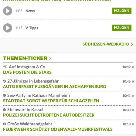
FOLGEN
1:05
News
FOLGEN
1:15
V-Tipps
SÜDHESSEN-WEBRADIO
THEMEN-TICKER
Auf Instagram & Co
10:49
DAS POSTEN DIE STARS
27-Jähriger in Lebensgefahr
10:46
AUTO ERFASST FUSSGÄNGER IN ASCHAFFENBURG
Sex-Party im Rathaus Mannheim?
10:41
STADTRAT SORGT WIEDER FÜR SCHLAGZEILEN
Steinwurf in Kassel
10:33
POLIZEI SUCHT BETROFFENE AUTOBESITZER
Große Waldbrandgefahr
10:18
FEUERWEHR SCHÜTZT ODENWALD-MUSIKFESTIVALS