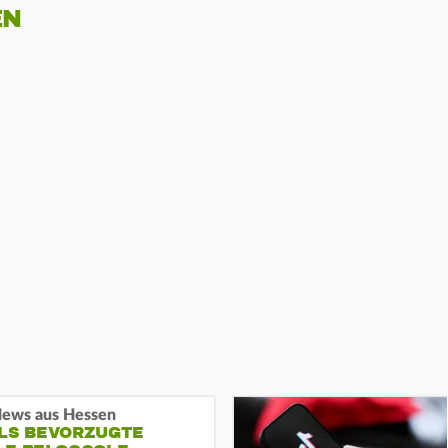
EN
ews aus Hessen
ALS BEVORZUGTE