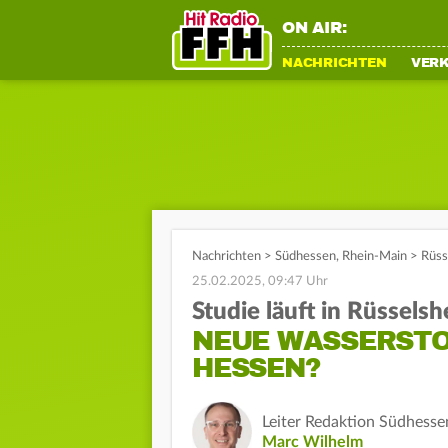
ON AIR:
NACHRICHTEN
VER
Nachrichten
>
Südhessen
,
Rhein-Main
>
Rüss
25.02.2025, 09:47 Uhr
Studie läuft in Rüssels
NEUE WASSERSTO
HESSEN?
Leiter Redaktion Südhesse
Marc Wilhelm