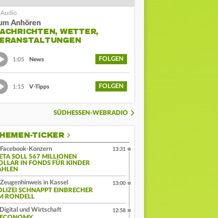
um Anhören
ACHRICHTEN, WETTER,
ERANSTALTUNGEN
FOLGEN
1:05
News
FOLGEN
1:15
V-Tipps
SÜDHESSEN-WEBRADIO
HEMEN-TICKER
Facebook-Konzern
13:31
ETA SOLL 567 MILLIONEN
OLLAR IN FONDS FÜR KINDER
AHLEN
Zeugenhinweis in Kassel
13:00
OLIZEI SCHNAPPT EINBRECHER
M RONDELL
Digital und Wirtschaft
12:58
:ECONOMY