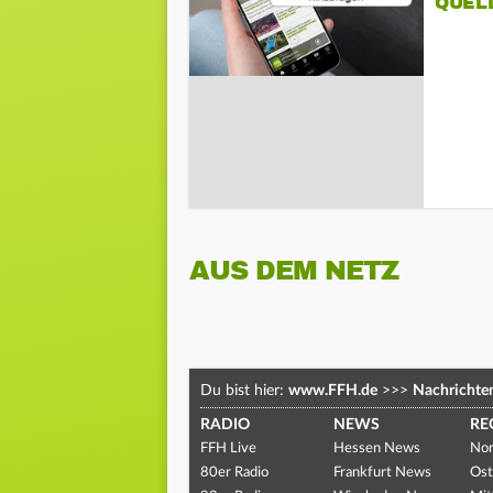
QUEL
AUS DEM NETZ
Du bist hier:
www.FFH.de
>>>
Nachrichte
RADIO
NEWS
RE
FFH Live
Hessen News
Nor
80er Radio
Frankfurt News
Ost