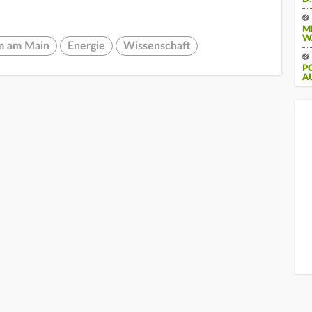
M
W
m am Main
Energie
Wissenschaft
PO
U