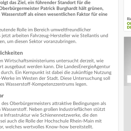
lgt das Ziel, ein führender Standort für die
Oberbürgermeister Patrick Burghardt hält grünen,
 Wasserstoff als einen wesentlichen Faktor für eine
Ri
O
D
utende Rolle im Bereich umweltfreundlicher
jetzt arbeiten Fahrzeug-Hersteller wie Stellantis und
en, um diesen Sektor voranzubringen.
ichkeiten
en Wirtschaftsministeriums untersucht derzeit, wie
rt ausgebaut werden kann. Die LandesEnergieAgentur
durch. Ein Kernpunkt ist dabei die zukünftige Nutzung
-Werke im Westen der Stadt. Diese Untersuchung soll
ines Wasserstoff-Kompetenzzentrums legen.
ar
 des Oberbürgermeisters attraktive Bedingungen als
 Wasserstoff. Neben großen Industrieflächen stützt
te Infrastruktur wie Schienennetzwerke, die den
 sei auch die Rolle der Hochschule Rhein-Main mit
or, welches wertvolles Know-how bereitstellt.