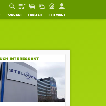
Playlist
Staupilot
Wetter
Webcam
Mein FFH
O
PODCAST
FREIZEIT
FFH-WELT
UCH INTERESSANT