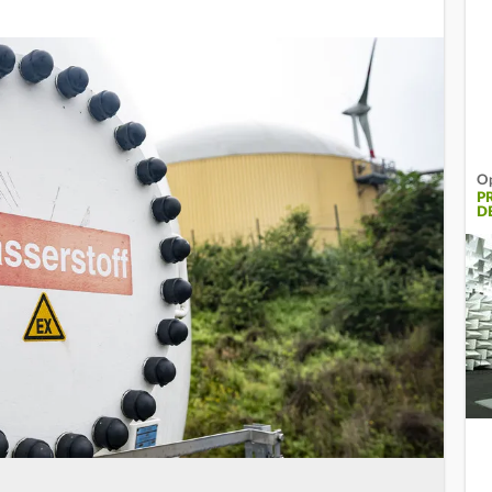
Op
P
D