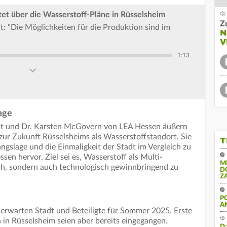
et über die Wasserstoff-Pläne in Rüsselsheim
Z
: "Die Möglichkeiten für die Produktion sind im
N
V
1:13
age
dt und Dr. Karsten McGovern von LEA Hessen äußern
h zur Zukunft Rüsselsheims als Wasserstoffstandort. Sie
T
ngslage und die Einmaligkeit der Stadt im Vergleich zu
en hervor. Ziel sei es, Wasserstoff als Multi-
M
ich, sondern auch technologisch gewinnbringend zu
D
Z
P
A
 erwarten Stadt und Beteiligte für Sommer 2025. Erste
in Rüsselsheim seien aber bereits eingegangen.
D