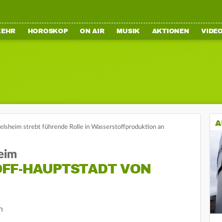
KEHR
HOROSKOP
ON AIR
MUSIK
AKTIONEN
VIDE
A
elsheim strebt führende Rolle in Wasserstoffproduktion an
heim
FF-HAUPTSTADT VON
n