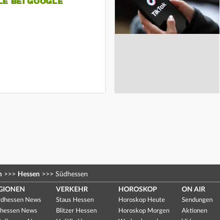
LE BEI GOOGLE
n
>>>
Hessen
>>>
Südhessen
GIONEN
VERKEHR
HOROSKOP
ON AIR
dhessen News
Staus Hessen
Horoskop Heute
Sendungen
hessen News
Blitzer Hessen
Horoskop Morgen
Aktionen