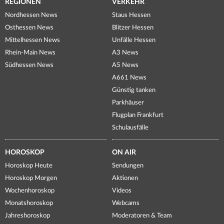
REGIONEN
VERKEHR
Nordhessen News
Staus Hessen
Osthessen News
Blitzer Hessen
Mittelhessen News
Unfälle Hessen
Rhein-Main News
A3 News
Südhessen News
A5 News
A661 News
Günstig tanken
Parkhäuser
Flugplan Frankfurt
Schulausfälle
HOROSKOP
ON AIR
Horoskop Heute
Sendungen
Horoskop Morgen
Aktionen
Wochenhoroskop
Videos
Monatshoroskop
Webcams
Jahreshoroskop
Moderatoren & Team