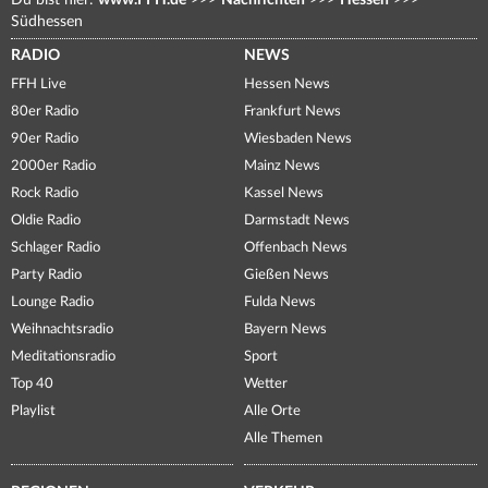
Du bist hier:
www.FFH.de
>>>
Nachrichten
>>>
Hessen
>>>
Südhessen
RADIO
NEWS
FFH Live
Hessen News
80er Radio
Frankfurt News
90er Radio
Wiesbaden News
2000er Radio
Mainz News
Rock Radio
Kassel News
Oldie Radio
Darmstadt News
Schlager Radio
Offenbach News
Party Radio
Gießen News
Lounge Radio
Fulda News
Weihnachtsradio
Bayern News
Meditationsradio
Sport
Top 40
Wetter
Playlist
Alle Orte
Alle Themen