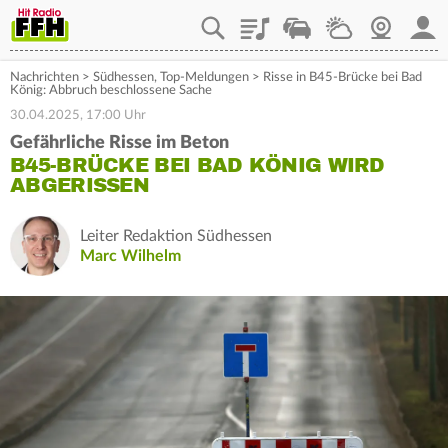
Playlist
Staupilot
Wetter
Webcam
Mein
Nachrichten
>
Südhessen
,
Top-Meldungen
>
Risse in B45-Brücke bei Bad
König: Abbruch beschlossene Sache
30.04.2025, 17:00 Uhr
Gefährliche Risse im Beton
B45-BRÜCKE BEI BAD KÖNIG WIRD
ABGERISSEN
Leiter Redaktion Südhessen
Marc Wilhelm