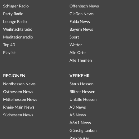
Schlager Radio
Offenbach News
Party Radio
Gießen News
Lounge Radio
Fulda News
Weihnachtsradio
Bayern News
Meditationsradio
Sport
Top 40
Wetter
Playlist
Alle Orte
Alle Themen
REGIONEN
VERKEHR
Nordhessen News
Staus Hessen
Osthessen News
Blitzer Hessen
Mittelhessen News
Unfälle Hessen
Rhein-Main News
A3 News
Südhessen News
A5 News
A661 News
Günstig tanken
Parkhäuser