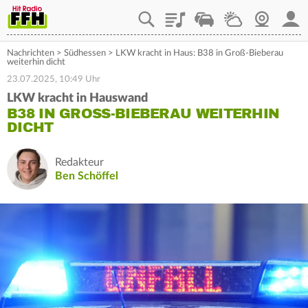
Playlist
Staupilot
Wetter
Webcam
Mein
Nachrichten
>
Südhessen
>
LKW kracht in Haus: B38 in Groß-Bieberau
weiterhin dicht
23.07.2025, 10:49 Uhr
LKW kracht in Hauswand
B38 IN GROSS-BIEBERAU WEITERHIN D
ICHT
Redakteur
Ben Schöffel