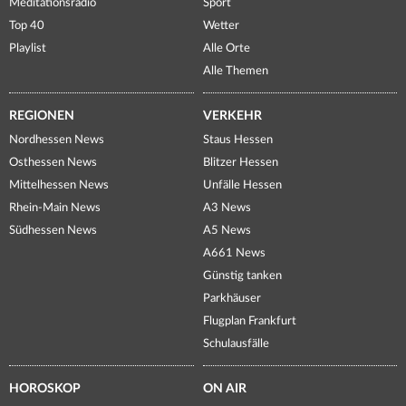
Meditationsradio
Sport
Top 40
Wetter
Playlist
Alle Orte
Alle Themen
REGIONEN
VERKEHR
Nordhessen News
Staus Hessen
Osthessen News
Blitzer Hessen
Mittelhessen News
Unfälle Hessen
Rhein-Main News
A3 News
Südhessen News
A5 News
A661 News
Günstig tanken
Parkhäuser
Flugplan Frankfurt
Schulausfälle
HOROSKOP
ON AIR